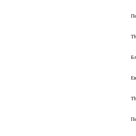
Пе
Th
Бл
Ев
Th
Пе