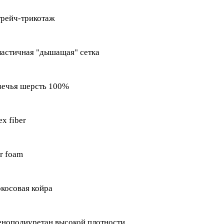
рейч-трикотаж
астичная "дышащая" сетка
вечья шерсть 100%
ex fiber
r foam
косовая койра
нополиуретан высокой плотности