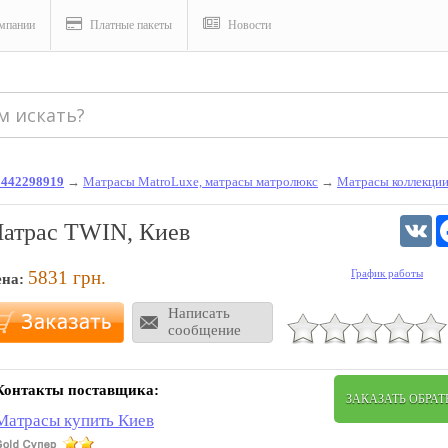
мпании
Платные пакеты
Новости
0442298919
→
Матрасы MatroLuxe, матрасы матролюкс
→
Матрасы коллекц
V
атрас TWIN, Киев
5831
грн.
График работы
ена:
Написать
сообщение
Контакты поставщика:
ЗАКАЗАТЬ ОБРА
Матрасы купить Киев