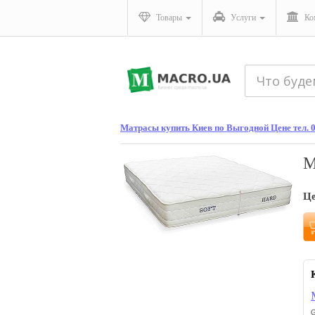
Товары
Услуги
Ко
Матрасы купить Киев по Выгодной Цене тел. 
М
Ц