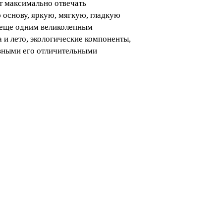
т максимально отвечать
основу, яркую, мягкую, гладкую
 еще одним великолепным
 и лето, экологические компоненты,
овными его отличительными