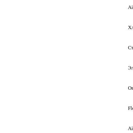
Ai
Х
Ст
Эл
О
Fl
Ai