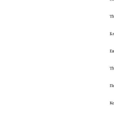
Th
Бл
Ев
Th
Пе
Ко