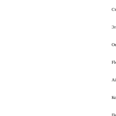
Ст
Эл
О
Fl
Ai
Ко
Пе