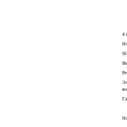
4 
HA
SO
Вы
Ре
Эл
во
Га
H