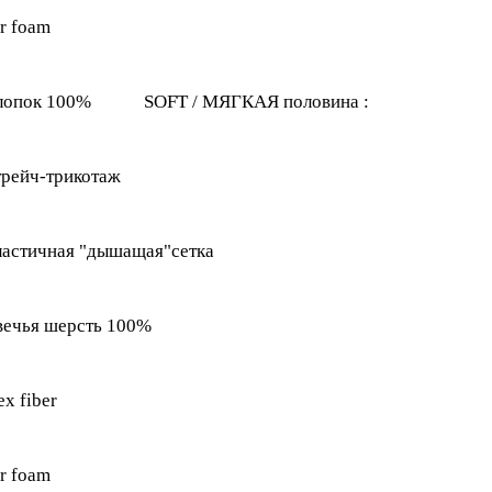
r foam
лопок 100% SOFT / МЯГКАЯ половина :
рейч-трикотаж
астичная "дышащая"сетка
вечья шерсть 100%
ex fiber
r foam