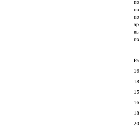
по
по
по
ар
вы
по
Ра
1
1
1
1
1
2