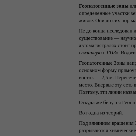
Геопатогенные зоны
ил
определенные участки зем
живое. Они до сих пор м
Не до конца исследован 
существование — научно 
автомагистралях стоит п
связанную с ГПЗ
». Водит
Геопатогенные Зоны нап
основном форму прямоугол
восток ― 2,5 м. Пересеч
место. Впервые эту сеть
Поэтому, эти линии назва
Откуда же берутся Геоп
Вот одна из теорий.
Под влиянием вращения З
разрываются химические 