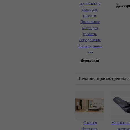
правильного
Договор
места для
кровати.
Правильное
место для
кровати.
Определение
Геопатогенных
зон
Договорная
Недавно просмотренные
Спальня
Женские ш
Фантазия,
вьетна