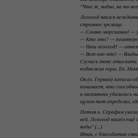
"Что ж, видно, на то во
Лозоход явился нежданно
странное зрелище.
— Словно марсианин! — у
— Кто это? — поинтерес
— Наш лозоход! — ответи
— Вот оно что! — Владык
Случись тому отыскать и
подножия горы. Еп. Нект
Он (о. Герман) записал о
понимает, что способно
и паломники удалились н
щупов тот определял, где
Потом о. Серафим указал
ней. Лозоход нашёл ещё 
воды" (...)
Итак, с благодатью свя