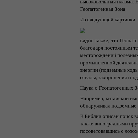
высоковольтная плазма. 
Геопатогенная Зона.
Из следующей картинки
видно также, что Геопат
благодаря постоянным те
месторождений полезных
промышленной деятельно
энергии (подземные ходы
отвалы, захоронения и т.д.
Наука о Геопатогенных З
Например, китайский имп
обнаруживал подземные 
В Библии описан поиск в
также виноградными прут
посоветовавшись с лозох