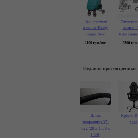
Прогулочная
Универса
коляска 4Baby
коляска 2
Rapid New
Riko Bran
2100
грн./шт.
9300
грн.
Недавно просмотренные
Шина
Кресло R
(покрышка) 37 -
роял
622 (28 х 1 5/8 х
1 3/8)