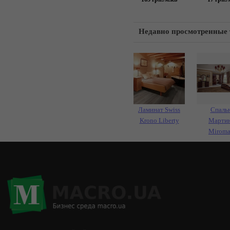
Недавно просмотренные
Ламинат Swiss
Спаль
Krono Liberty
Мартин
Miroma