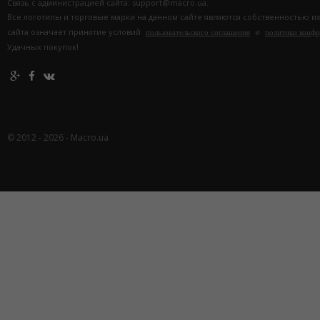
Связь с администрацией сайта: support@macro.ua.
Все логотипы и торговые марки на данном сайте являются собственностью и
сайта означает принятие условий
и
пользовательского соглашения
политики конф
Удачных покупок!
© 2012 - 2026 - Macro.ua