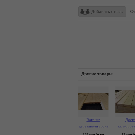
Добавить отзыв
От
Другие товары
Вагонка
Доск
деревянная сосна
калибров
165
грн./м.кв
17
грн./