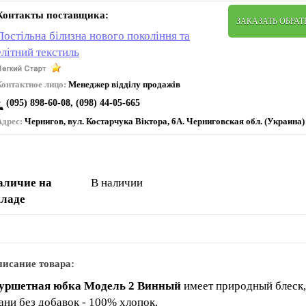
Контакты поставщика:
ЗАКАЗАТЬ ОБРА
Постільна білизна нового покоління та
елітний текстиль
Контактное лицо:
Менеджер відділу продажів
(095) 898-60-08, (098) 44-05-665
Адрес:
Чернигов, вул. Коcтарчука Віктора, 6А. Черниговская обл. (Украина)
аличие на
В наличии
кладе
исание товара:
уршетная юбка Модель 2 Винный
имеет природный блеск,
ани без добавок - 100% хлопок.