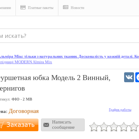
мпании
Платные пакеты
Новости
ьміра Мікс тільки з натуральних тканин. Досконалість у кожній деталі. Кон
підниці MODERN Almira Mix
V
уршетная юбка Модель 2 Винный,
ернигов
тикул:
ФЮ - 2 МВ
Договорная
График работы
ена:
Написать
сообщение