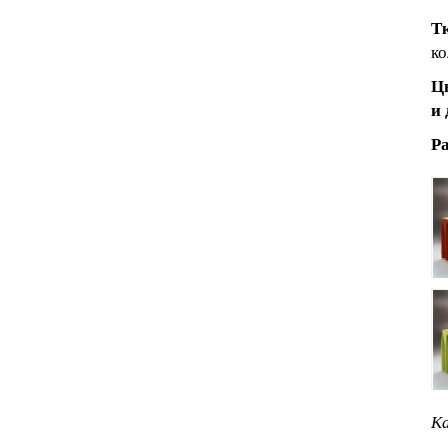
Тк
ко
Цв
и 
Ра
Ка