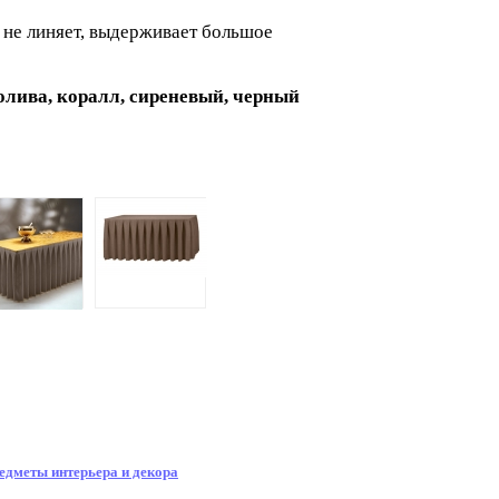
- не линяет, выдерживает большое
 олива, коралл, сиреневый, черный
едметы интерьера и декора