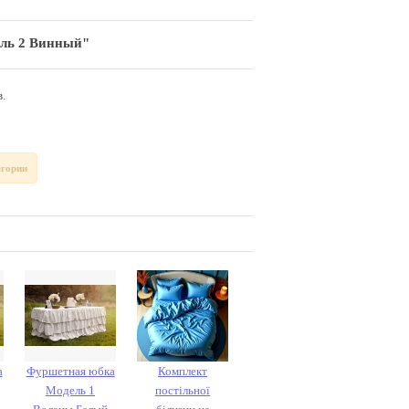
ль 2 Винный"
.
егории
а
Фуршетная юбка
Комплект
Модель 1
постільної