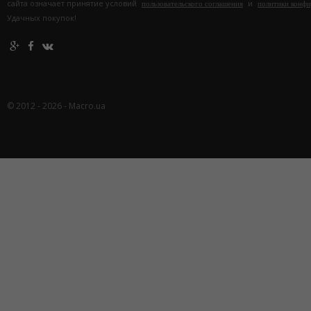
сайта означает принятие условий
и
пользовательского соглашения
политики конф
Удачных покупок!
© 2012 - 2026 - Macro.ua