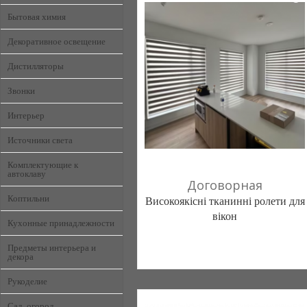
Бытовая химия
Декоративное освещение
Дистилляторы
Звонки
Интерьер
Источники света
Комплектующие к
автоклаву
Договорная
Коптильни
Високоякісні тканинні ролети для
вікон
Кухонные принадлежности
Предметы интерьера и
Rozavilla (Хмельницкий)
декора
8 отзыв(а)
, 100% положительных
Рукоделие
096 058-88-86
Сад, огород