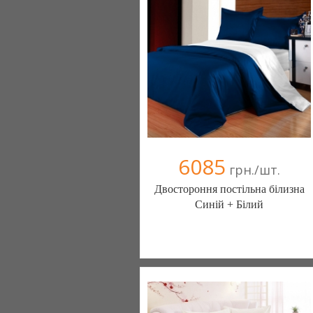
(098) 44-05-665
6085
грн./шт.
Двостороння постільна білизна
Синій + Білий
Постільна білизна нового покоління та
елітний текстиль (Чернигов)
103 отзыв(а)
, 100% положительных
Компания верифицирована
(095) 898-60-08