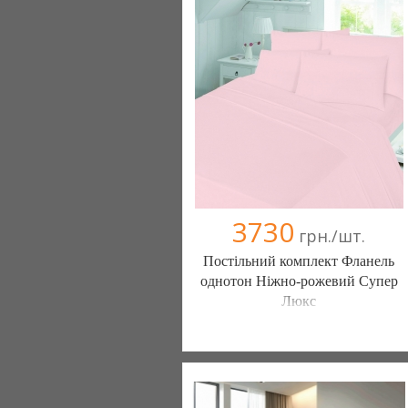
(095) 898-60-08
(098) 44-05-665
3730
грн./шт.
Постільний комплект Фланель
однотон Ніжно-рожевий Супер
Люкс
Постільна білизна нового покоління та
елітний текстиль (Чернигов)
103 отзыв(а)
, 100% положительных
Компания верифицирована