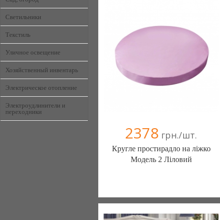
Светильники
Текстиль
Уличное освещение
Хозяйственный инвентарь
Электрическое отопление
Электроудлинители и
переходники
2378
грн./шт.
Кругле простирадло на ліжко
Модель 2 Ліловий
Постільна білизна нового покоління та
елітний текстиль (Чернигов)
103 отзыв(а)
, 100% положительных
Компания верифицирована