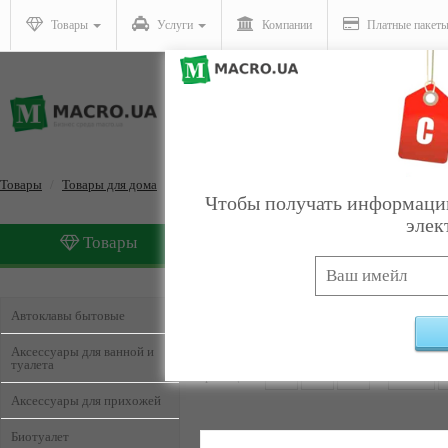
Товары
Услуги
Компании
Платные пакет
Товары
Товары для дома
Чтобы получать информацию
элек
Товары
Услуги
Товары для дома
Найдено:
226
Автоклавы бытовые
Аксессуары для ванной и
туалета
Страницы:
1
2
3
4
...
104
Аксессуары для прихожей
Биотуалет