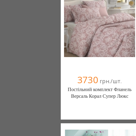
(095) 898-60-08
(098) 44-05-665
3730
грн./шт.
Постільний комплект Фланель
Версаль Корал Супер Люкс
Постільна білизна нового покоління та
елітний текстиль (Чернигов)
103 отзыв(а)
, 100% положительных
Компания верифицирована