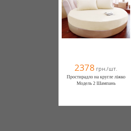
(098) 44-05-665
2378
грн./шт.
Простирадло на кругле ліжко
Модель 2 Шампань
Постільна білизна нового покоління та
елітний текстиль (Чернигов)
103 отзыв(а)
, 100% положительных
Компания верифицирована
(095) 898-60-08