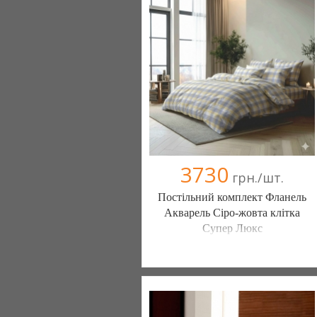
(095) 898-60-08
(098) 44-05-665
3730
грн./шт.
Постільний комплект Фланель
Акварель Сіро-жовта клітка
Супер Люкс
Постільна білизна нового покоління та
елітний текстиль (Чернигов)
103 отзыв(а)
, 100% положительных
Компания верифицирована
(095) 898-60-08