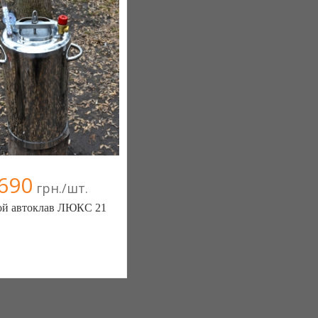
690
грн./шт.
ой автоклав ЛЮКС 21
магазин "100500" (Одесса)
(097) 238-17-41