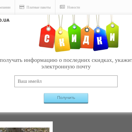
мпании
Платные пакеты
Новости
вые
получать информацию о последних скидках, укажи
электронную почту
Услуги
вы бытовые
Найдено:
1
Получить