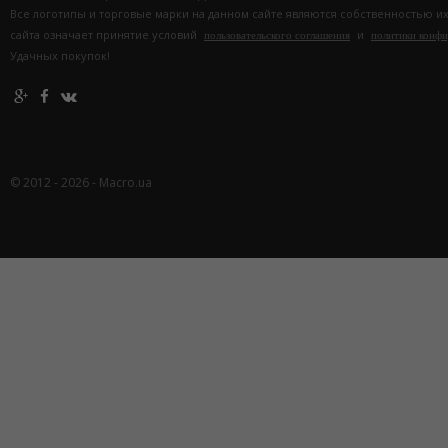
Все логотипы и торговые марки на данном сайте являются собственностью и
сайта означает принятие условий
и
пользовательского соглашения
политики конф
Удачных покупок!
© 2012 - 2026 - Macro.ua