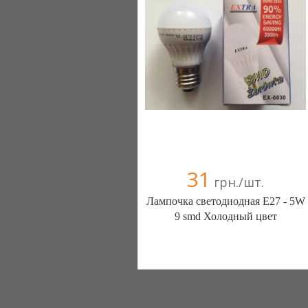
31
грн./шт.
Лампочка светодиодная E27 - 5W
9 smd Холодный цвет
Интернет магазин SvitloNov
(Нововолынск)
+38(096) 969-56-04
+38(093) 675-37-73