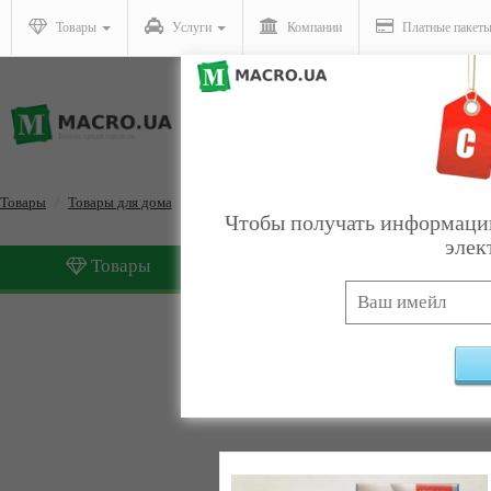
Товары
Услуги
Компании
Платные пакет
Товары
Товары для дома
Источники света
Чтобы получать информацию
элек
Товары
Услуги
Источники света
Найдено:
1