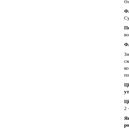
Оп
Ф
Су
По
во
Ф
Зн
ск
ко
по
Ці
у
Ці
2 
Як
ро