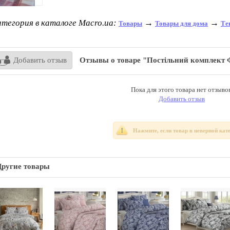
тегория в каталоге Macro.ua:
→
→
Товары
Товары для дома
Те
Добавить отзыв
Отзывы о товаре "Постільний комплект Фланел
Пока для этого товара нет отзывов
Добавить отзыв
Нажмите, если товар в неверной кат
Другие товары