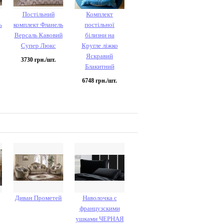
Постільний
Комплект
ь
комплект Фланель
постільної
Версаль Кавовий
білизни на
Супер Люкс
Кругле ліжко
Яскравий
3730
грн./шт.
Блакитний
6748
грн./шт.
Диван Прометей
Наволочка с
французскими
ушками ЧЕРНАЯ