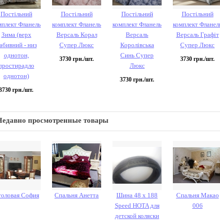
Постільний
Постільний
Постільний
Постільний
мплект Фланель
комплект Фланель
комплект Фланель
комплект Фланел
Зима (верх
Версаль Корал
Версаль
Версаль Графіт
абивний - низ
Супер Люкс
Королівська
Супер Люкс
однотон,
Синь Супер
3730
грн./шт.
3730
грн./шт.
простирадло
Люкс
однотон)
3730
грн./шт.
3730
грн./шт.
Недавно просмотренные товары
оловая София
Спальня Анетта
Шина 48 х 188
Спальня Макао
Speed HOTA для
006
детской коляски