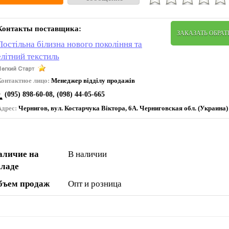
Контакты поставщика:
ЗАКАЗАТЬ ОБРА
Постільна білизна нового покоління та
елітний текстиль
Контактное лицо:
Менеджер відділу продажів
(095) 898-60-08, (098) 44-05-665
Адрес:
Чернигов, вул. Коcтарчука Віктора, 6А. Черниговская обл. (Украина)
аличие на
В наличии
кладе
бъем продаж
Опт и розница