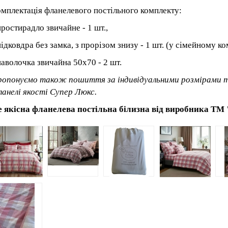
мплектація фланелевого постільного комплекту:
простирадло звичайне - 1 шт.,
підковдра без замка, з прорізом знизу - 1 шт. (у сімейному ко
наволочка звичайна 50x70 - 2 шт.
опонуємо також пошиття за індивідуальними розмірами 
анелі якості Супер Люкс.
 якісна фланелева постільна білизна від виробника ТМ 