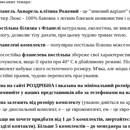
исание товара:
ланель Акварель клітина Рожевий
- це "зимовий варіант" 
пер Люкс - 100% бавовна з легким блиском шовковистим і 
стільна білизна з Фланелі
натуральна, екологічна, не викл
логу, дозволяє тілу дихати, при цьому чудово тримає тепло.
ланелеві комплекти
– популярна постільна білизна міжсезон
осостійка
фланелева постільна
збереже свої характеристик
очуватися, якщо її прати при 40° C в дбайливому режимі. П
мплект набуває свого остаточного розміру. М'яка, але міцна 
стійні прання, чудово переносить прасування.
на на сайті РОЗДРІБНА і вказана на мінімальний розмір
точнюйте у наших представників або за телефонами на н
на залежить від розміру комплекту
(уважно дивіться на ар
– це двоспальний комплект, е – це єврокомплект, ем – це євро
що ви хочете придбати від 1 до 5 комплектів, звертайтес
зділі контакти). Більше 5 комплектів – до менеджера за