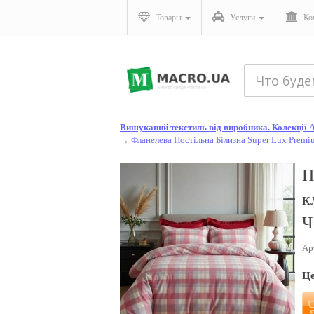
Товары
Услуги
Ко
Вишуканий текстиль від виробника. Колекції Ал
→
Фланелева Постільна Білизна Super Lux Premi
П
к
Ч
Ар
Ц