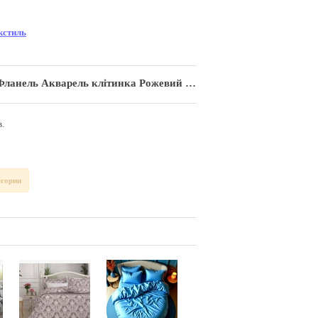
кстиль
ь Акварель клітинка Рожевий Супер Люкс"
.
егории