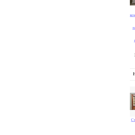
ко
н
Ст