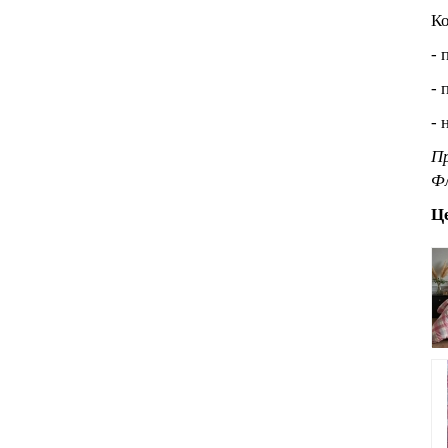
Ко
- 
- 
- 
Пр
Фл
Це