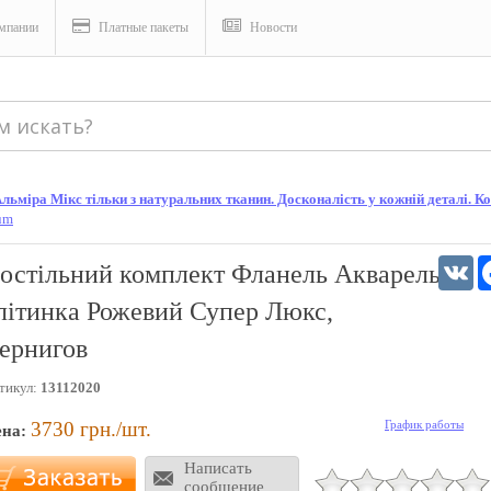
мпании
Платные пакеты
Новости
ьміра Мікс тільки з натуральних тканин. Досконалість у кожній деталі. Кон
um
V
остільний комплект Фланель Акварель
літинка Рожевий Супер Люкс,
ернигов
тикул:
13112020
3730
грн./шт.
График работы
ена:
Написать
сообщение