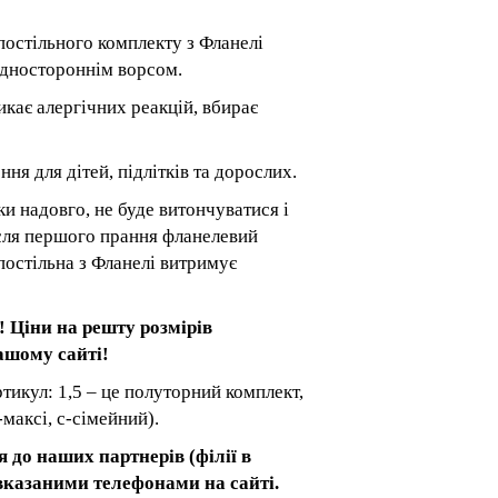
постільного комплекту з Фланелі
одностороннім ворсом.
икає алергічних реакцій, вбирає
ня для дітей, підлітків та дорослих.
и надовго, не буде витончуватися і
ісля першого прання фланелевий
постільна з Фланелі витримує
! Ціни на решту розмірів
ашому сайті!
тикул: 1,5 – це полуторний комплект,
-максі, с-сімейний).
я до наших партнерів (філії в
 вказаними телефонами на сайті.