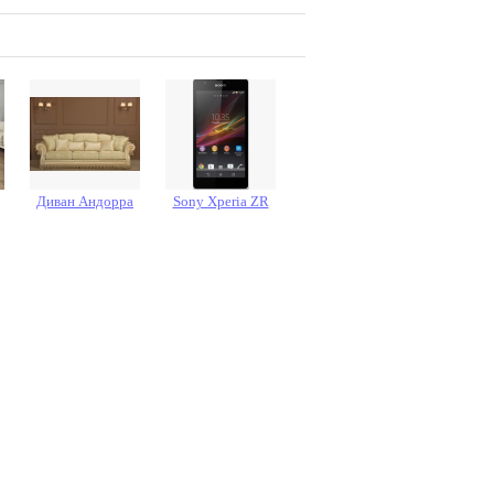
Диван Андорра
Sony Xperia ZR