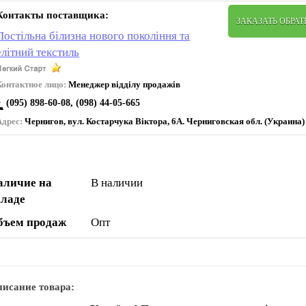
Контакты поставщика:
ЗАКАЗАТЬ ОБРА
Постільна білизна нового покоління та
елітний текстиль
Контактное лицо:
Менеджер відділу продажів
(095) 898-60-08, (098) 44-05-665
Адрес:
Чернигов, вул. Коcтарчука Віктора, 6А. Черниговская обл. (Украина)
аличие на
В наличии
кладе
бъем продаж
Опт
исание товара: