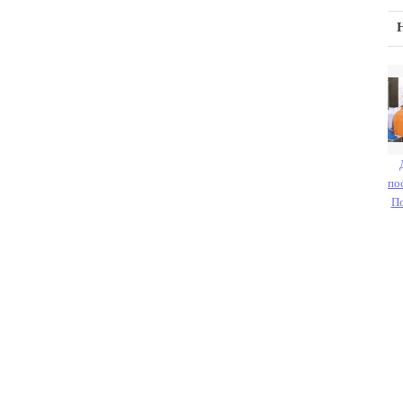
по
По