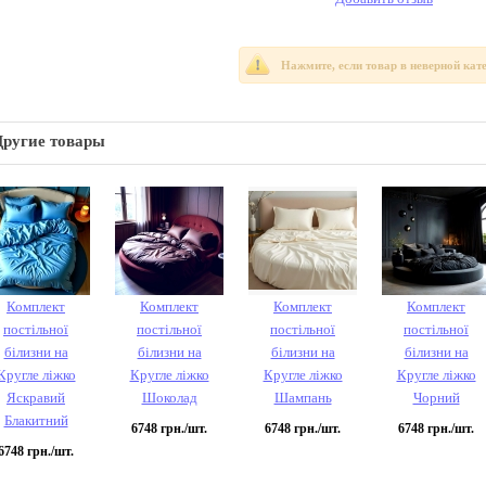
Нажмите, если товар в неверной кат
Другие товары
Комплект
Комплект
Комплект
Комплект
постільної
постільної
постільної
постільної
білизни на
білизни на
білизни на
білизни на
Кругле ліжко
Кругле ліжко
Кругле ліжко
Кругле ліжко
Яскравий
Шоколад
Шампань
Чорний
Блакитний
6748
грн./шт.
6748
грн./шт.
6748
грн./шт.
6748
грн./шт.