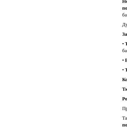
Н
п
ба
Д
За
•
ба
•
•
Ко
Т
Ро
П
Та
п