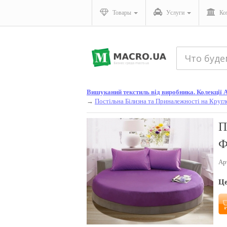
Товары
Услуги
Ко
Вишуканий текстиль від виробника. Колекції Ал
→
Постільна Білизна та Приналежності на Кругл
П
Ф
Ар
Ц