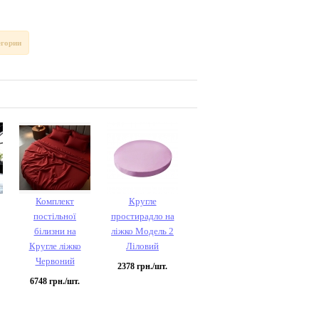
егории
Комплект
Кругле
постільної
простирадло на
білизни на
ліжко Модель 2
Кругле ліжко
Ліловий
Червоний
2378
грн./шт.
6748
грн./шт.