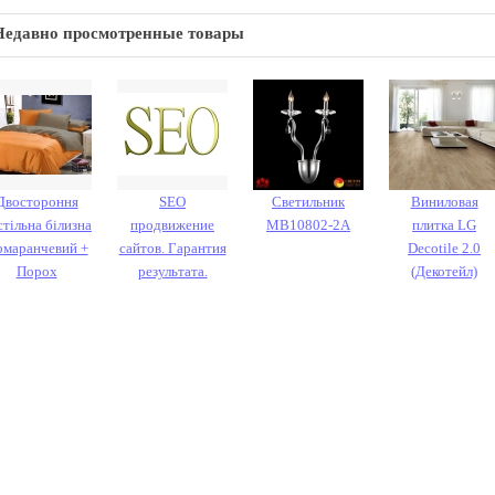
Недавно просмотренные товары
Двостороння
SEO
Светильник
Виниловая
стільна білизна
продвижение
MB10802-2A
плитка LG
маранчевий +
сайтов. Гарантия
Decotile 2.0
Порох
результата.
(Декотейл)