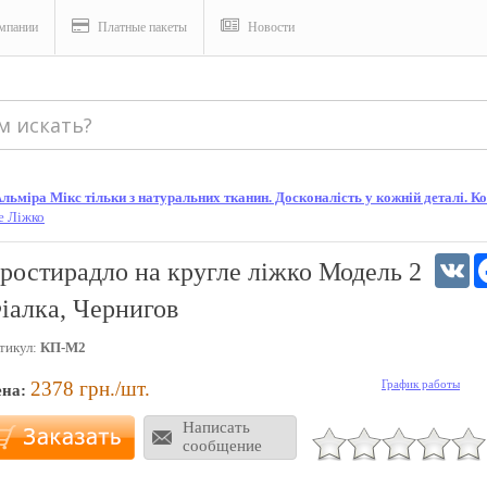
мпании
Платные пакеты
Новости
ьміра Мікс тільки з натуральних тканин. Досконалість у кожній деталі. Кон
е Ліжко
V
ростирадло на кругле ліжко Модель 2
іалка, Чернигов
тикул:
КП-М2
2378
грн./шт.
График работы
ена:
Написать
сообщение