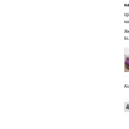
н
Ці
на
Як
Бі
Ка