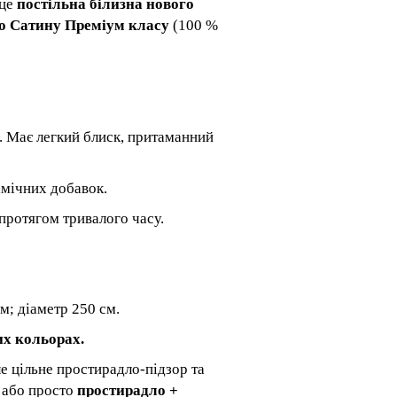
 це
постільна білизна нового
о Сатину Преміум класу
(100 %
. Має легкий блиск, притаманний
хімічних добавок.
протягом тривалого часу.
м; діаметр 250 см.
их кольорах.
е цільне простирадло-підзор та
або просто
простирадло +