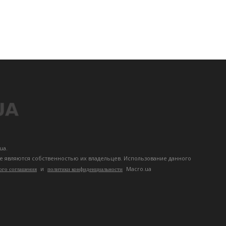
ua.
те являются собственностью их владельцев. Использование данного
и
Macro.ua
ого соглашения
политики конфиденциальности