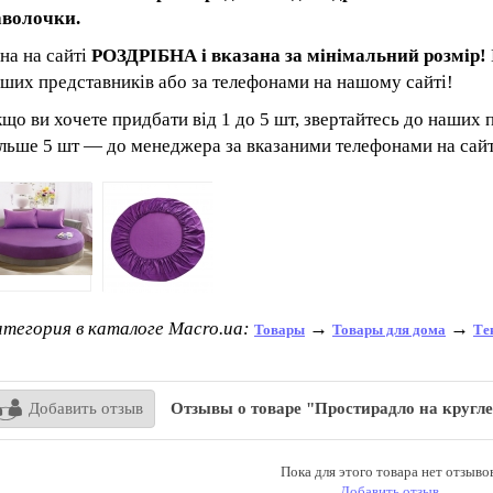
аволочки.
на на сайті
РОЗДРІБНА і вказана за мінімальний розмір!
ших представників або за телефонами на нашому сайті!
що ви хочете придбати від 1 до 5 шт, звертайтесь до наших па
льше 5 шт ― до менеджера за вказаними телефонами на сайт
тегория в каталоге Macro.ua:
→
→
Товары
Товары для дома
Те
Добавить отзыв
Отзывы о товаре "Простирадло на кругле
Пока для этого товара нет отзывов
Добавить отзыв