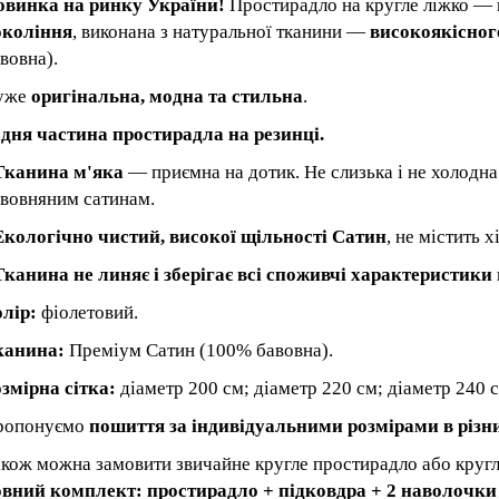
овинка на ринку України!
Простирадло на кругле ліжко ―
окоління
, виконана з натуральної тканини ―
високоякісног
вовна).
уже
оригінальна, модна та стильна
.
дня частина простирадла на резинці.
Тканина м'яка
― приємна на дотик. Не слизька і не холодна
вовняним сатинам.
Екологічно чистий, високої щільності Сатин
, не містить 
Тканина не линяє і зберігає всі споживчі характеристики
лір:
фіолетовий.
канина:
Преміум Сатин (100% бавовна).
змірна сітка:
діаметр 200 см; діаметр 220 см; діаметр 240 с
ропонуємо
пошиття за індивідуальними розмірами в різн
кож можна замовити звичайне кругле простирадло або кругл
овний комплект: простирадло + підковдра + 2 наволочки