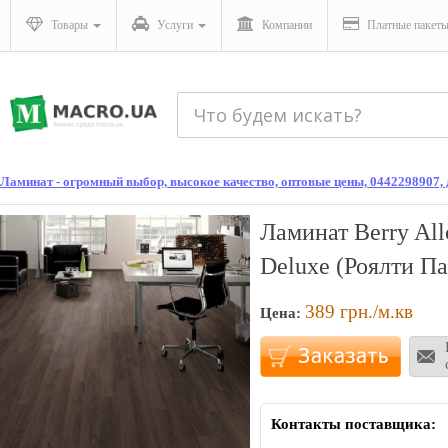
Товары
Услуги
Компании
Платные пакет
Ламинат - огромный выбор, высокое качество, оптовые цены, 0442298907
Ламинат Berry All
Deluxe (Роялти П
389
грн./м.кв
Цена:
Контакты поставщика: