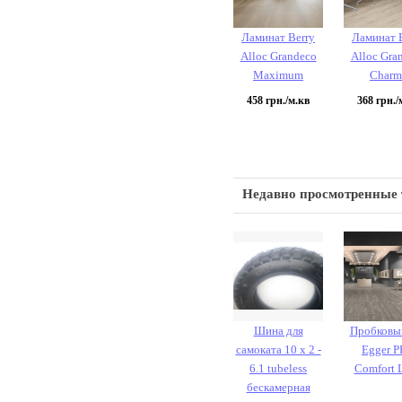
Ламинат Berry
Ламинат 
Alloc Grandeco
Alloc Gra
Maximum
Charm
458
грн./м.кв
368
грн./
Недавно просмотренные
Шина для
Пробковы
самоката 10 х 2 -
Egger 
6.1 tubeless
Comfort 
бескамерная