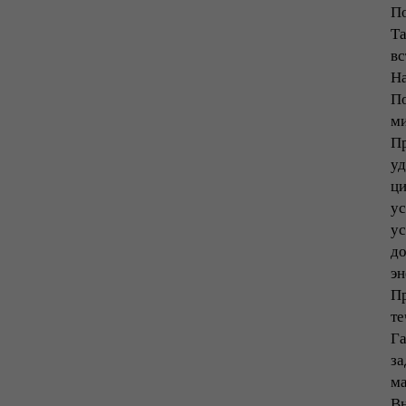
По
Та
вс
На
По
ми
Пр
уд
ци
ус
ус
до
эн
Пр
те
Га
за
ма
В