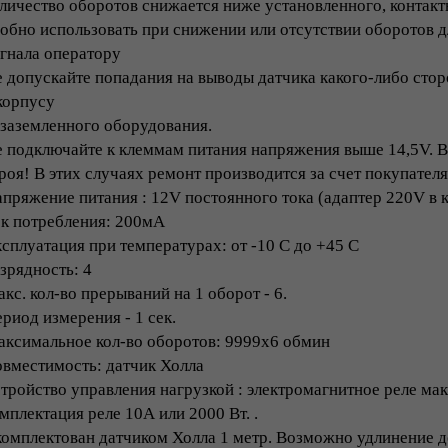
личество оборотов снижается ниже установленного, контак
обно использовать при снижении или отсутствии оборотов д
гнала оператору
 допускайте попадания на выводы датчика какого-либо сто
корпусу
заземленного оборудования.
 подключайте к клеммам питания напряжения выше 14,5V. В
роя! В этих случаях ремонт производится за счет покупателя
пряжение питания : 12V постоянного тока (адаптер 220V в 
к потребления: 200мА
сплуатация при температурах: от -10 С до +45 С
зрядность: 4
кс. кол-во прерываний на 1 оборот - 6.
риод измерения - 1 сек.
ксимальное кол-во оборотов: 9999х6 обмин
вместимость: датчик Холла
тройство управления нагрузкой : электромагнитное реле мак
мплектация реле 10А или 2000 Вт. .
омплектован датчиком Холла 1 метр. Возможно удлинение д