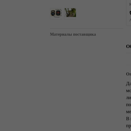
Материалы поставщика
О
Оп
Да
мо
ли
по
ме
В 
пр