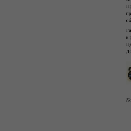
Пр
пр
об
Га
к 
Це
До
Ка