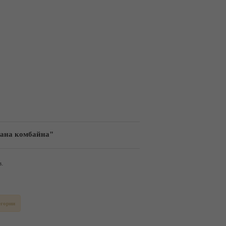
бана комбайна"
.
егории