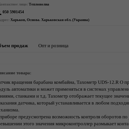
Контактное лицо:
Тепловолна
050 5901454
Адрес:
Харьков, Основа. Харьковская обл. (Украина)
бъем продаж
Опт и розница
исание товара:
тчик вращения барабана комбайна, Тахометр UDS-12.R O п
дуль автоматики и может применяться в системах управлен
ниями, станками и т.д. Тахометр отображает текущее значен
казания датчика, который устанавливается в любом подхо
ханизма.
приборе предусмотрена возможность контроля оборотов по
евышении этого значения микроконтроллер размыкает контак