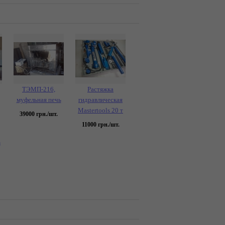
ТЭМП-216,
Растяжка
муфельная печь
гидравлическая
Mastertools 20 т
39000
грн./шт.
11000
грн./шт.
ь