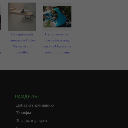
Натуральный
Строительство
линолеум Forbo
бассейнов под
Marmoleum
ключ в Одессе из
н
Linoflex
полипропилена
РАЗДЕЛЫ
Добавить компанию
Тарифы
Товары и услуги