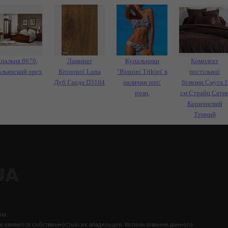
пальня 8670,
Ламинат
Купальники
Комплект
альянский орех
Kronopol Luna
"Biquini Trikini' в
постільної
Дуб Гарда D3104
наличии опт/
білизни Смуга 1
розн.
см Страйп Сати
Коричневий
Темний
ua.
те являются собственностью их владельцев. Использование данного