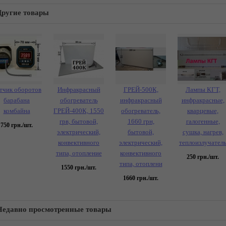
Другие товары
тчик оборотов
Инфракрасный
ГРЕЙ-500К,
Лампы КГТ,
барабана
обогреватель
инфракрасный
инфракрасные,
комбайна
ГРЕЙ-400К, 1550
обогреватель,
кварцевые,
грв, бытовой,
1660 грн,
галогенные,
750
грн./шт.
электрический,
бытовой,
сушка, нагрев,
конвективного
электрический,
теплоизлучател
типа, отопление
конвективного
250
грн./шт.
типа, отоплени
1550
грн./шт.
1660
грн./шт.
Недавно просмотренные товары