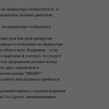
на индикаторе отобразится 0., и
одключайте питание двигателя.
 на индикаторе отобразится
ние (для быстрой прокрутки
иводит к появлению на индикаторе
ин оборот вала. Например: - если
а вырезаны 4 сектора), то следует
еток прерывания датчика всегда
их двух параметров в
нажатия кнопки "МЕНЮ".
и замену неисправного прибора в
дениями корпуса, следами вскрытия
ты 3 и 4 (реле), превышающими