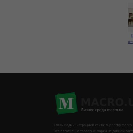
С
ит
Связь с администрацией сайта: support@macro.
Все логотипы и торговые марки на данном сай