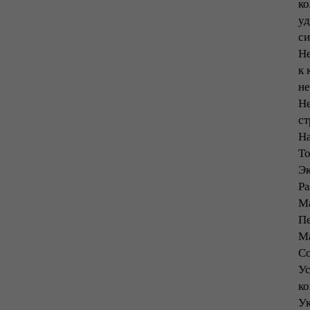
ко
уд
си
Не
к 
не
Не
ст
На
То
Эк
Ра
Ма
Пе
Ма
Со
Ус
ко
Ук