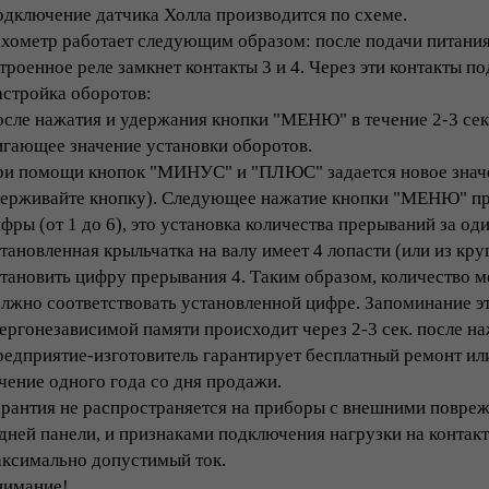
дключение датчика Холла производится по схеме.
хометр работает следующим образом: после подачи питания 
троенное реле замкнет контакты 3 и 4. Через эти контакты п
стройка оборотов:
сле нажатия и удержания кнопки "МЕНЮ" в течение 2-3 сек.
гающее значение установки оборотов.
и помощи кнопок "МИНУС" и "ПЛЮС" задается новое значе
ерживайте кнопку). Следующее нажатие кнопки "МЕНЮ" пр
фры (от 1 до 6), это установка количества прерываний за од
тановленная крыльчатка на валу имеет 4 лопасти (или из круг
тановить цифру прерывания 4. Таким образом, количество м
лжно соответствовать установленной цифре. Запоминание эт
ергонезависимой памяти происходит через 2-3 сек. после 
едприятие-изготовитель гарантирует бесплатный ремонт ил
чение одного года со дня продажи.
рантия не распространяется на приборы с внешними повреж
дней панели, и признаками подключения нагрузки на контак
ксимально допустимый ток.
нимание!