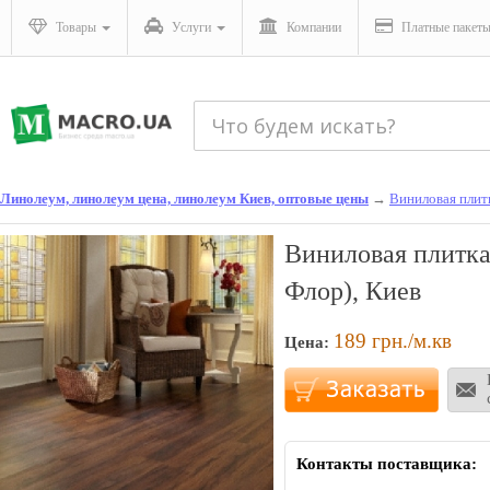
Товары
Услуги
Компании
Платные пакет
Линолеум, линолеум цена, линолеум Киев, оптовые цены
→
Виниловая плит
Виниловая плитка 
Флор), Киев
189
грн./м.кв
Цена:
Контакты поставщика: