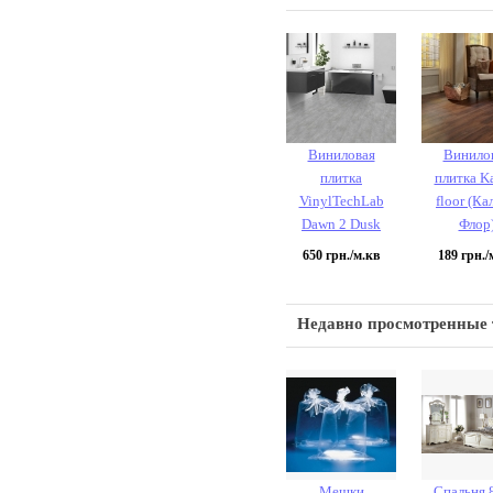
Виниловая
Винило
плитка
плитка Ka
VinylTechLab
floor (Ка
Dawn 2 Dusk
Флор
650
грн./м.кв
189
грн./
Недавно просмотренные
Мешки
Спальня 