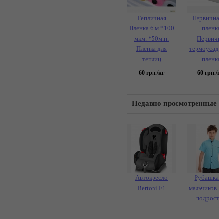
Тепличная
Первична
Пленка 6 м *100
пленка
мкм. *50м.п.
Первич
Пленка для
термоусад
теплиц
пленка
60
грн./кг
60
грн./
Недавно просмотренные
Автокресло
Рубашка
Bertoni F1
мальчиков
подрост