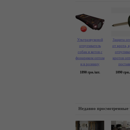
Ультразвуковой
Защита ог
отпугиватель
от крота, 
собак и котов с
отпугива
фонариком оптом
кротов оп
и в розницу
постав
1890
грн./шт.
1090
грн.
Недавно просмотренные