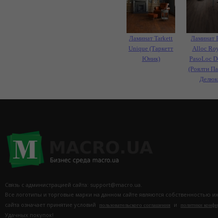
Ламинат Tarkett
Ламинат 
Unique (Таркетт
Alloc Roy
Юник)
PasoLoc D
(Роялти П
Делюк
Связь с администрацией сайта: support@macro.ua.
Все логотипы и торговые марки на данном сайте являются собственностью и
сайта означает принятие условий
и
пользовательского соглашения
политики конф
Удачных покупок!