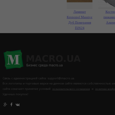
Ламинат
Костю
Kronopol Massive
пижамн
Дуб Померания
Алани
D2624
Связь с администрацией сайта: support@macro.ua.
Все логотипы и торговые марки на данном сайте являются собственностью и
сайта означает принятие условий
и
пользовательского соглашения
политики конф
Удачных покупок!