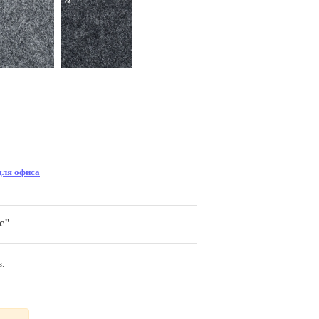
для офиса
c"
.