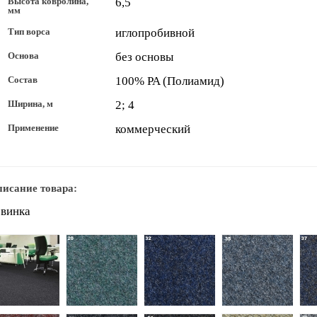
Высота ковролина,
6,5
мм
Тип ворса
иглопробивной
Основа
без основы
Состав
100% PA (Полиамид)
Ширина, м
2; 4
Применение
коммерческий
исание товара:
овинка