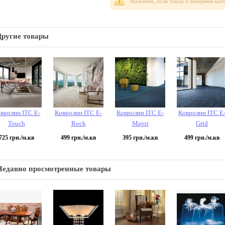
Нажмите, если товар в неверной кат
Другие товары
вролин ITC E-
Ковролин ITC E-
Ковролин ITC E-
Ковролин ITC E
Touch
Rock
Major
Grid
725
грн./м.кв
499
грн./м.кв
395
грн./м.кв
499
грн./м.кв
Недавно просмотренные товары