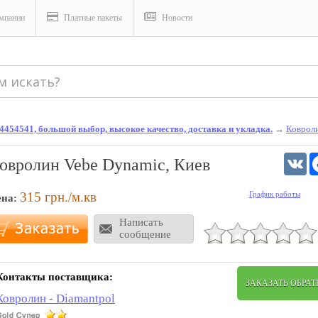
мпании
Платные пакеты
Новости
74454541, большой выбор, высокое качество, доставка и укладка.
→
Ковроли
V
oврoлин Vebe Dynamic, Киев
315
грн./м.кв
График работы
ена:
Написать
сообщение
Контакты поставщика:
ЗАКАЗАТЬ ОБРА
Ковролин - Diamantpol