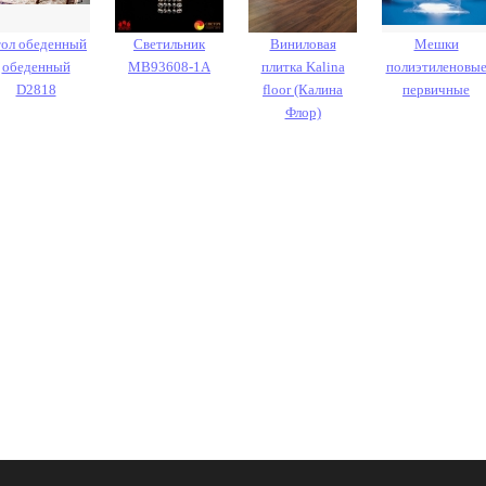
ол обеденный
Светильник
Виниловая
Мешки
обеденный
MB93608-1A
плитка Kalina
полиэтиленовы
D2818
floor (Калина
первичные
Флор)