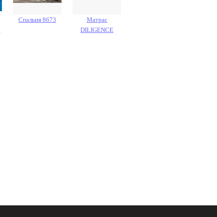
Спальня 8673
Матрас
е
DILIGENCE