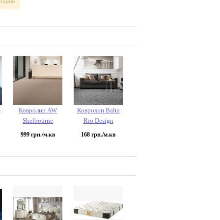
егории
-
Ковролин AW
Ковролин Balta
Shelbourne
Rio Design
999
грн./м.кв
168
грн./м.кв