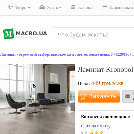
Товары
Услуги
Компании
Платные пакет
Ламинат - огромный выбор, высокое качество, оптовые цены, 0442298907
Ламинат Kronopol
449
грн./м.кв
Цена:
Контакты поставщика:
Світ ламінату