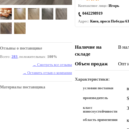
Контактное лицо:
Игорь
0442298919
Адрес:
Киев, просп Победы 63
Наличие на
В на
Отзывы о поставщике
складе
Всего:
283
, положительных:
100%
Объем продаж
Опт 
→ Смотреть все отзывы
→ Оставить отзыв о компании
Характеристики:
Материалы поставщика
условия поставки
производитель
класс
износоустойчивости
область применения