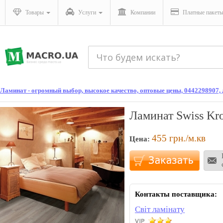
Товары
Услуги
Компании
Платные пакет
Ламинат - огромный выбор, высокое качество, оптовые цены, 0442298907
Ламинат Swiss Kro
455
грн./м.кв
Цена:
Контакты поставщика:
Світ ламінату