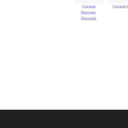
Спальня
Спальня 
Мартина,
Miromark