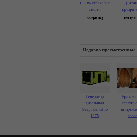
СТЭФ стержни и
(Акри
листы.
прозрач
85
грн./kg
160
грн.
Недавно просмотренные
Генератор
Бразиль
дизельный
кератин
Genpower GPR-
выпрямл
1875
воло