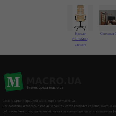
Кресло
Столовая 
PYRAMID,
светлое
Связь с администрацией сайта: support@macro.ua.
Все логотипы и торговые марки на данном сайте являются собственностью и
сайта означает принятие условий
и
пользовательского соглашения
политики конф