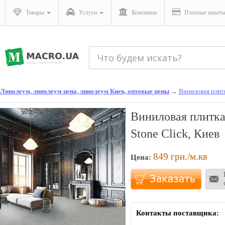
Товары
Услуги
Компании
Платные пакет
Линолеум, линолеум цена, линолеум Киев, оптовые цены
→
Виниловая плит
Виниловая плитка
Stone Click, Киев
849
грн./м.кв
Цена:
Контакты поставщика: