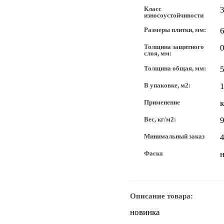
Класс
3
износоустойчивости
Размеры плитки, мм:
6
Толщина защитного
0
слоя, мм:
Толщина общая, мм:
В упаковке, м2:
1
Применение
Вес, кг/м2:
9
Минимальный заказ
4
Фаска
н
Описание товара:
новинка