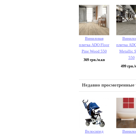
Виниловая
Винило
плитка ADO Floor
плитка ADO
Pine Wood 550
Metallic 
550
369
грн./м.кв
499
грн./
Недавно просмотренные
Велосипед
Винило