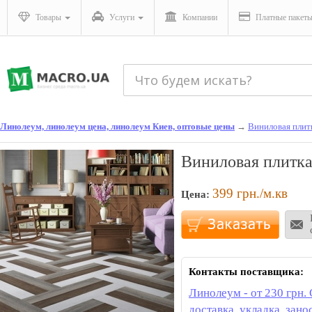
Товары
Услуги
Компании
Платные пакет
Линолеум, линолеум цена, линолеум Киев, оптовые цены
→
Виниловая плит
Виниловая плитка 
399
грн./м.кв
Цена:
Контакты поставщика:
Линолеум - от 230 грн.
доставка, укладка, зано