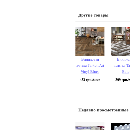
Другие товары
Виниловая
Винило
плитка Tarkett Art
плитка Ta
Vinyl Blues
Epic
433
грн./м.кв
399
грн./
Недавно просмотренные