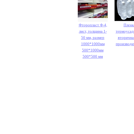
Фторопласт Ф-4,
Пленк
лист, толщина 1-
термоусад
50 мм, размер
вторична
1000*1000мм
производи
500*1000мм
500*500 мм