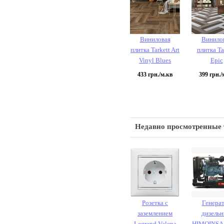
Виниловая
Винило
плитка Tarkett Art
плитка Ta
Vinyl Blues
Epic
433
грн./м.кв
399
грн./
Недавно просмотренные
Розетка с
Генера
заземлением
дизель
Legrand Valena
HIMOINSA