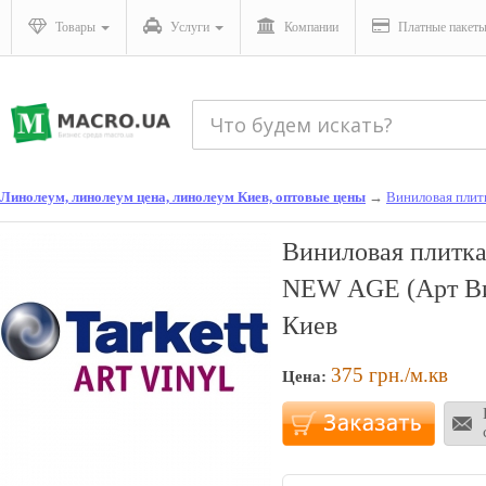
Товары
Услуги
Компании
Платные пакет
Линолеум, линолеум цена, линолеум Киев, оптовые цены
→
Виниловая плит
Виниловая плитка 
NEW AGE (Арт В
Киев
375
грн./м.кв
Цена: