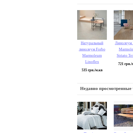
Натуральный
Линолеум 
линолеум Forbo
Marmol
Marmoleum
Striato Te
Linoflex
721
грн./
535
грн./м.кв
Недавно просмотренные