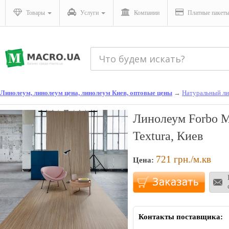
Товары
Услуги
Компании
Платные пакет
Линолеум, линолеум цена, линолеум Киев, оптовые цены
→
Натуральный л
Линолеум Forbo M
Textura, Киев
721
грн./м.кв
Цена:
Контакты поставщика: