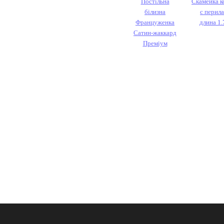
Постільна
Скамейка к
білизна
с перила
Француженка
длина 1
Сатин-жаккард
Преміум