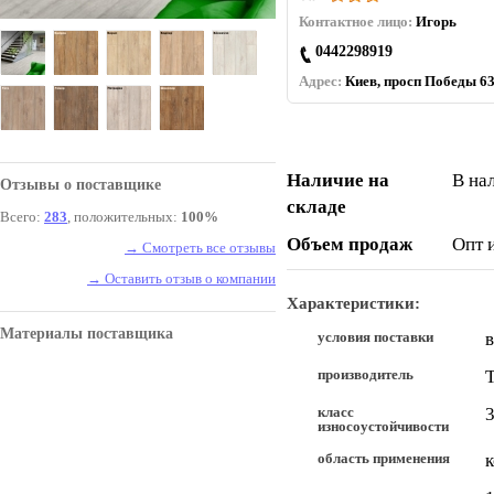
Контактное лицо:
Игорь
0442298919
Адрес:
Киев, просп Победы 63
Наличие на
В на
Отзывы о поставщике
складе
Всего:
283
, положительных:
100%
Объем продаж
Опт 
→ Смотреть все отзывы
→ Оставить отзыв о компании
Характеристики:
Материалы поставщика
условия поставки
в
производитель
T
класс
3
износоустойчивости
область применения