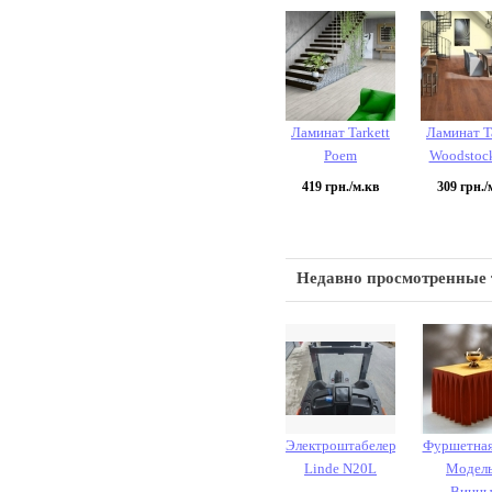
Ламинат Tarkett
Ламинат Ta
Poem
Woodstoc
419
грн./м.кв
309
грн./
Недавно просмотренные
Электроштабелер
Фуршетная
Linde N20L
Модель
Винн