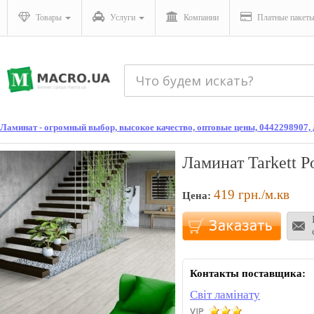
Товары
Услуги
Компании
Платные пакет
Ламинат - огромный выбор, высокое качество, оптовые цены, 0442298907
Ламинат Tarkett P
419
грн./м.кв
Цена:
Контакты поставщика:
Світ ламінату