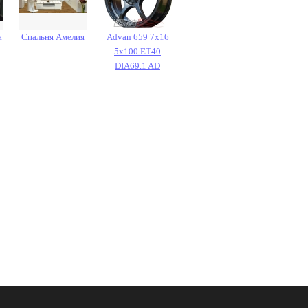
а
Спальня Амелия
Advan 659 7x16
5x100 ET40
DIA69.1 AD