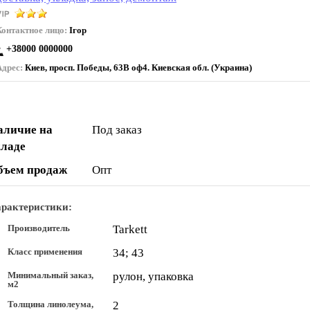
Контактное лицо:
Ігор
+38000 0000000
Адрес:
Киев, просп. Победы, 63В оф4. Киевская обл. (Украина)
аличие на
Под заказ
кладе
бъем продаж
Опт
рактеристики:
Производитель
Tarkett
Класс применения
34; 43
Минимальный заказ,
рулон, упаковка
м2
Толщина линолеума,
2