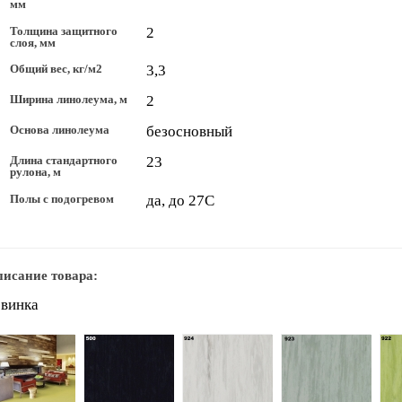
мм
Толщина защитного
2
слоя, мм
Общий вес, кг/м2
3,3
Ширина линолеума, м
2
Основа линолеума
безосновный
Длина стандартного
23
рулона, м
Полы с подогревом
да, до 27С
исание товара:
овинка