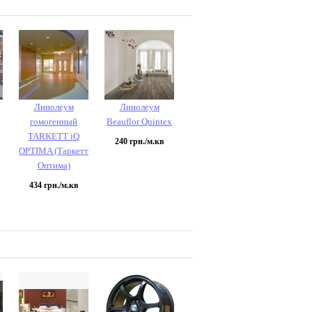
Линолеум
Линолеум
гомогенный
Beauflor Quintex
TARKETT iQ
240
грн./м.кв
OPTIMA (Таркетт
Оптима)
434
грн./м.кв