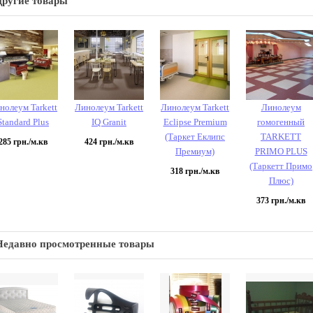
Другие товары
нолеум Tarkett
Линолеум Tarkett
Линолеум Tarkett
Линолеум
Standard Plus
IQ Granit
Eclipse Premium
гомогенный
(Таркет Еклипс
TARKETT
285
грн./м.кв
424
грн./м.кв
Премиум)
PRIMO PLUS
(Таркетт Примо
318
грн./м.кв
Плюс)
373
грн./м.кв
Недавно просмотренные товары