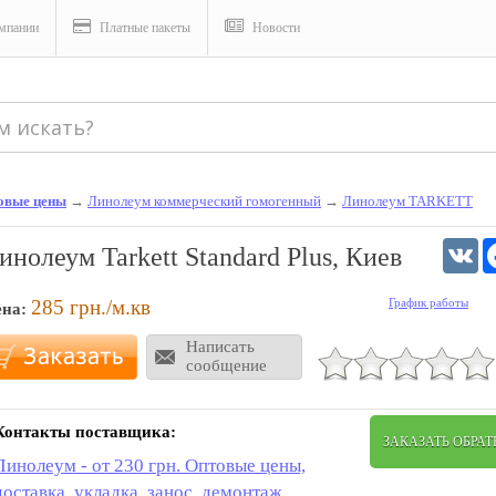
мпании
Платные пакеты
Новости
товые цены
→
Линолеум коммерческий гомогенный
→
Линолеум TARKETT
V
инолеум Tarkett Standard Plus, Киев
285
грн./м.кв
График работы
ена:
Написать
сообщение
Контакты поставщика:
ЗАКАЗАТЬ ОБРА
Линолеум - от 230 грн. Оптовые цены,
доставка, укладка, занос, демонтаж