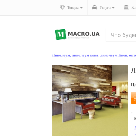
Товары
Услуги
Ко
Линолеум, линолеум цена, линолеум Киев, оп
Л
Ц