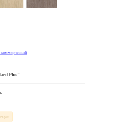
 коммерческий
ard Plus"
.
егории