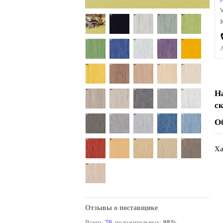
Н
с
О
Ха
Отзывы о поставщике
Всего:
70
, положительных:
98%