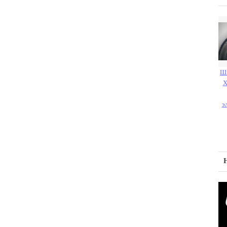
Ши
X
э