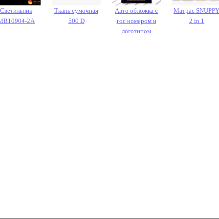
Светильник
Ткань сумочная
Авто обложка с
Матрас SNUPP
MB10904-2A
500 D
гос номером и
2 in 1
логотипом