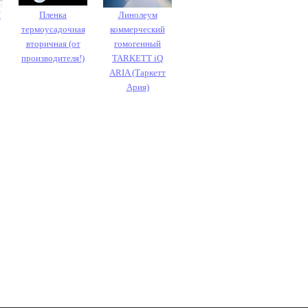
Y
Пленка
Линолеум
термоусадочная
коммерческий
вторичная (от
гомогенный
производителя!)
TARKETT iQ
ARIA (Таркетт
Ария)