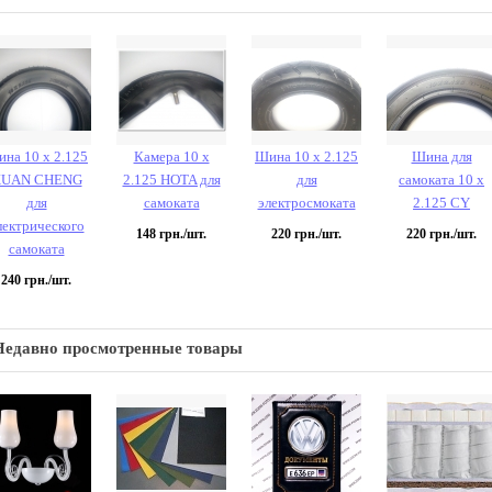
на 10 х 2.125
Камера 10 х
Шина 10 х 2.125
Шина для
UAN CHENG
2.125 HOTA для
для
самоката 10 х
для
самоката
электросмоката
2.125 CY
лектрического
148
грн./шт.
220
грн./шт.
220
грн./шт.
самоката
240
грн./шт.
Недавно просмотренные товары