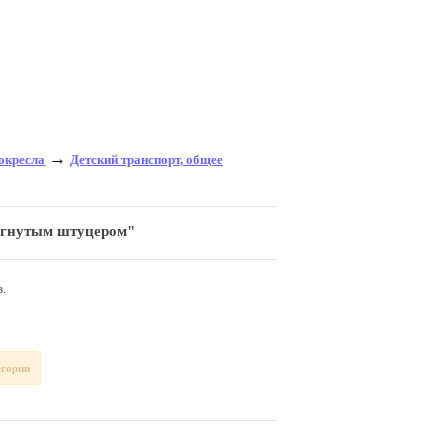
→
токресла
Детский транспорт, общее
зогнутым штуцером"
.
егории