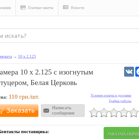
мпании
Платные пакеты
Новости
моката
→
10 х 2.125
V
амера 10 х 2.125 с изогнутым
туцером, Белая Церковь
110
грн./шт.
Условия оплаты и доставки
ена:
График работы
Написать
сообщение
Контакты поставщика:
ЗАКАЗАТЬ ОБРА