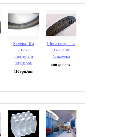
Камера 10 х
Шина покришка
2.125 с
14 х 2.50
изогнутым
безкамена
штуцером
600
грн./шт.
110
грн./шт.