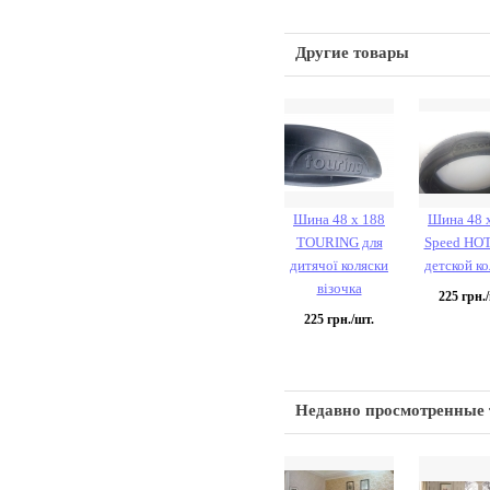
Другие товары
Шина 48 х 188
Шина 48 
TOURING для
Speed HOT
дитячої коляски
детской ко
візочка
225
грн./
225
грн./шт.
Недавно просмотренные