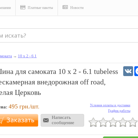
мпании
Платные пакеты
Новости
моката
→
10 х 2 - 6.1
V
ина для самоката 10 х 2 - 6.1 tubeless
ескамерная внедорожная off road,
елая Церковь
495
грн./шт.
Условия оплаты и доставки
ена:
График работы
Написать
сообщение