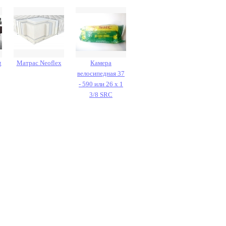
g
Матрас Neoflex
Камера
велосипедная 37
- 590 или 26 х 1
3/8 SRC