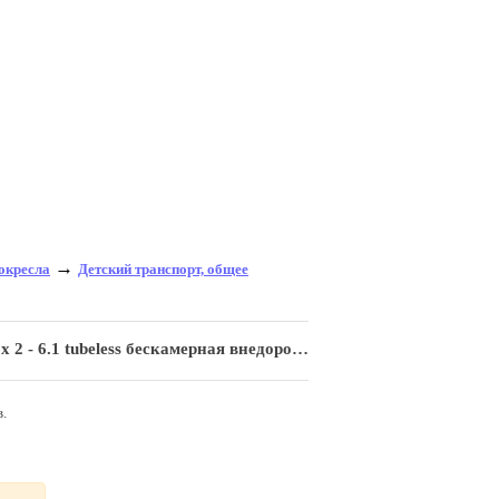
→
токресла
Детский транспорт, общее
 tubeless бескамерная внедорожная off road"
.