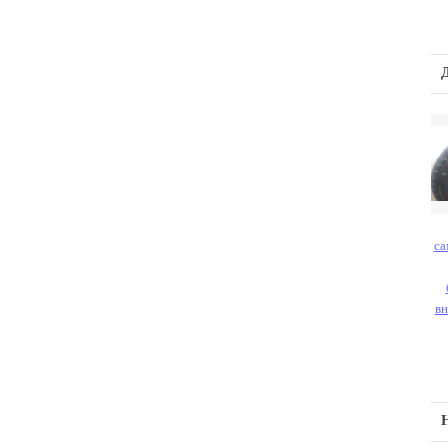
са
вн