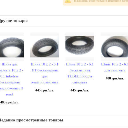
Нажмите, если товар в неверной кат
Другие товары
Шина для
Шина 10 х 2 - 6.1
Шина 10 х 2 - 6.1
Шина 10 х 2 - 6.
моката 10 х 2 -
НТ бескамерная
бескамерная
для самоката
6.1 tubeless
для
TUBELESS для
400
грн./шт.
бескамерная
электросамоката
самоката
едорожная off
445
грн./шт.
445
грн./шт.
road
495
грн./шт.
Недавно просмотренные товары