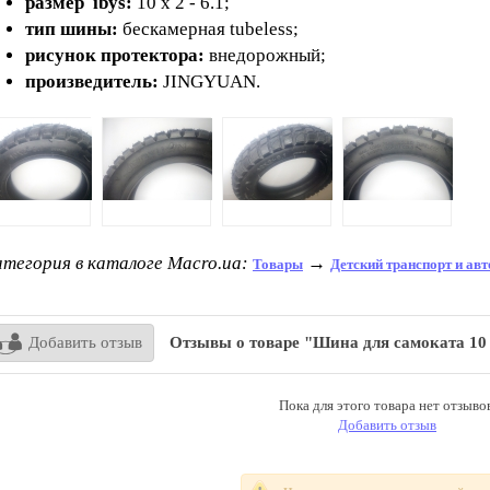
размер ibys:
10 х 2 - 6.1;
тип шины:
бескамерная tubeless;
рисунок протектора:
внедорожный;
произведитель:
JINGYUAN.
тегория в каталоге Macro.ua:
→
Товары
Детский транспорт и ав
Добавить отзыв
Отзывы о товаре "Шина для самоката 10 х 2 - 6.1
Пока для этого товара нет отзывов
Добавить отзыв