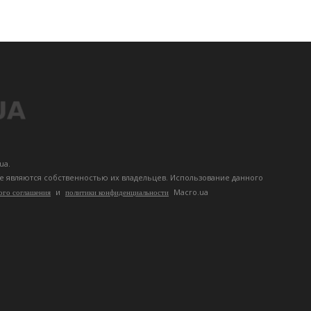
ua.
те являются собственностью их владельцев. Использование данного
и
Macro.ua
ого соглашения
политики конфиденциальности