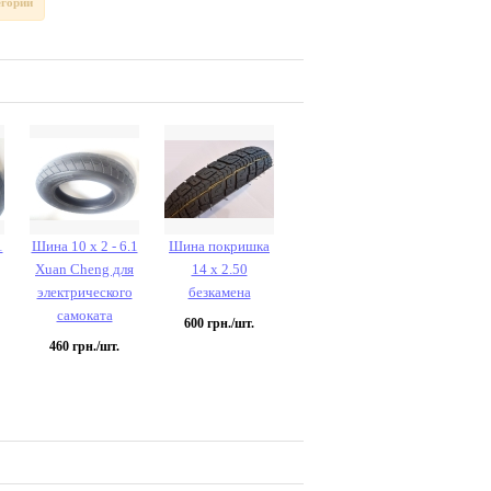
егории
1
Шина 10 х 2 - 6.1
Шина покришка
Xuan Cheng для
14 х 2.50
электрического
безкамена
самоката
600
грн./шт.
460
грн./шт.