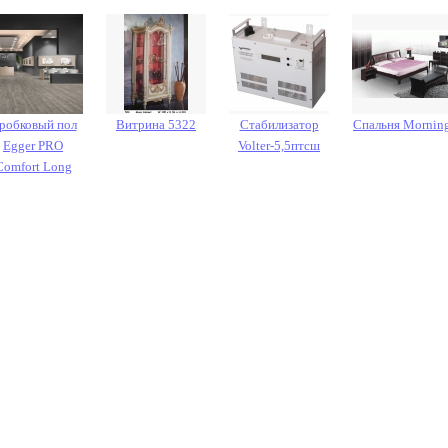
робковый пол
Витрина 5322
Стабилизатор
Спальня Mornin
Egger PRO
Volter-5,5птсш
Comfort Long