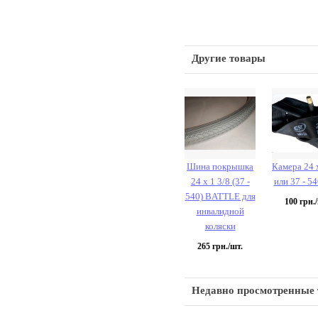
Другие товары
Шина покрышка
Камера 24 х
24 х 1 3/8 (37 -
или 37 - 5
540) BATTLE для
100
грн./
инвалидной
коляски
265
грн./шт.
Недавно просмотренные