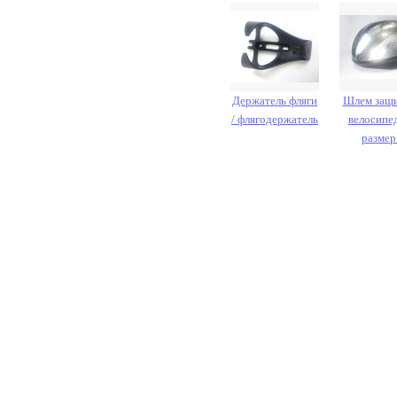
Держатель фляги
Шлем защ
/ флягодержатель
велосипе
размер