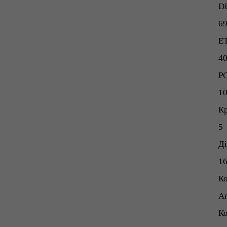
D
69
E
4
P
1
Кр
5
Д
1
Ко
An
Ко