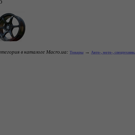
D
тегория в каталоге Macro.ua:
→
Товары
Авто-, мото-, спецтехник