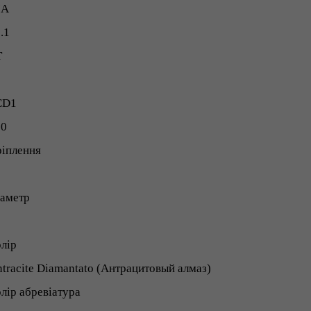
IA
.1
T
0
CD1
00
іплення
іаметр
6
лір
tracite Diamantato (Антрацитовый алмаз)
лір абревіатура