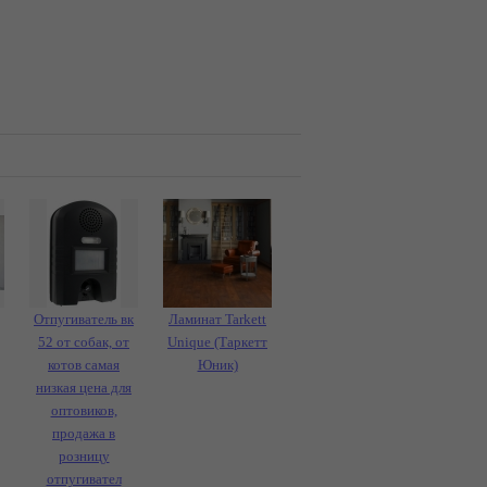
Отпугиватель вк
Ламинат Tarkett
52 от собак, от
Unique (Таркетт
котов самая
Юник)
низкая цена для
оптовиков,
продажа в
розницу
отпугивател