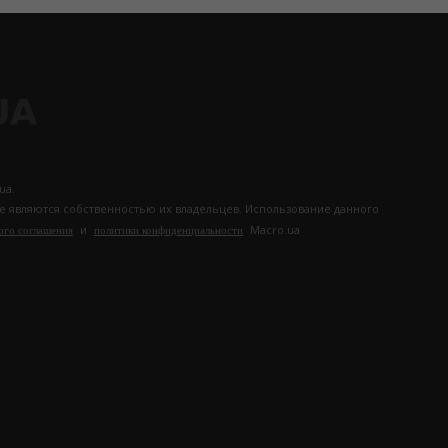
ua.
те являются собственностью их владельцев. Использование данного
и
Macro.ua
ого соглашения
политики конфиденциальности