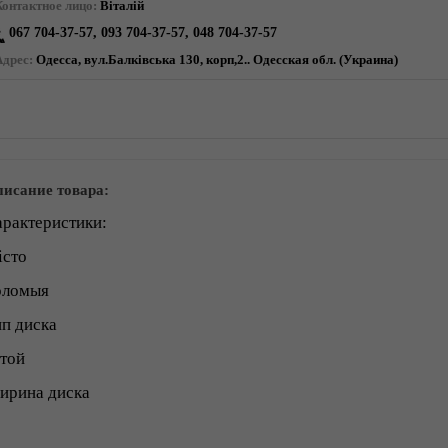
Контактное лицо:
Віталій
067 704-37-57, 093 704-37-57, 048 704-37-57
Адрес:
Одесса, вул.Балківська 130, корп,2.. Одесская обл. (Украина)
исание товара:
рактеристики:
істо
оломыя
п диска
той
ирина диска