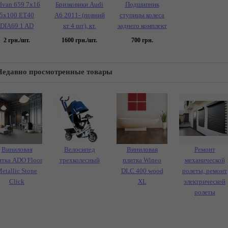
dvan 659 7x16
Бризковики Audi
Подшипник
5x100 ET40
A6 2011- (повний
ступицы колеса
DIA69.1 AD
кт 4 шт), кт.
заднего комплект
2
грн./шт.
1600
грн./шт.
700
грн.
Недавно просмотренные товары
Виниловая
Велосипед
Виниловая
Ремонт
итка ADO Floor
трехколесный
плитка Wineo
механической
etallic Stone
DLC 400 wood
ролеты, ремонт
Click
XL
электрической
ролеты