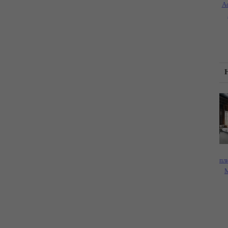
A
пл
M