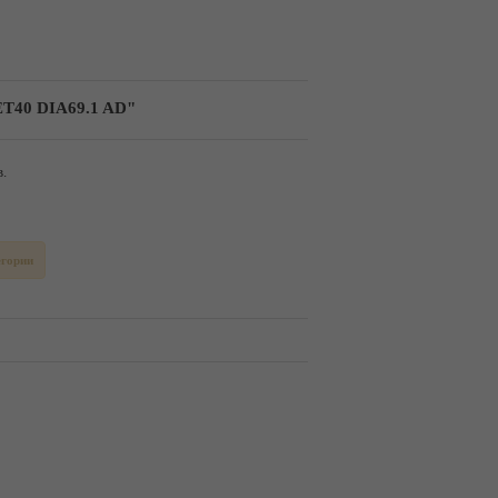
ET40 DIA69.1 AD"
.
егории