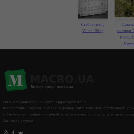
Стабилизатор
Сажен
Volter-150пр
ежевики 
Краун Tr
Crow
Связь с администрацией сайта: support@macro.ua.
Все логотипы и торговые марки на данном сайте являются собственностью и
сайта означает принятие условий
и
пользовательского соглашения
политики конф
Удачных покупок!