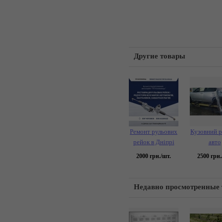
Другие товары
Ремонт рульових
Кузовний 
рейок в Дніпрі
авто
2000
грн./шт.
2500
грн.
Недавно просмотренные