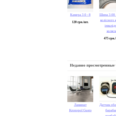
Камера 3.0 - 8
Шина 3.00 -
колісного 
120
грн./шт.
інвалід
коляс
475
грн./
Недавно просмотренные
Ламинат
Датчик об
Kronopol Gusto
бараба
комбай