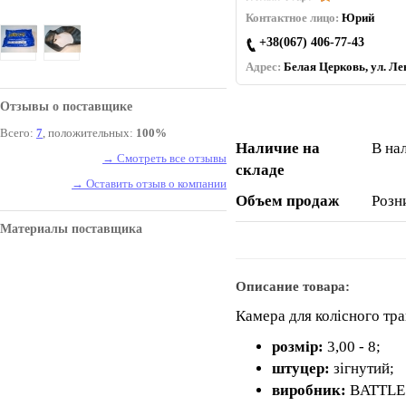
Контактное лицо:
Юрий
+38(067) 406-77-43
Адрес:
Белая Церковь, ул. Лев
Отзывы о поставщике
Всего:
7
, положительных:
100%
Наличие на
В на
→ Смотреть все отзывы
складе
→ Оставить отзыв о компании
Объем продаж
Розн
Материалы поставщика
Описание товара:
Камера для колісного тр
розмір:
3,00 - 8;
штуцер:
зігнутий;
виробник:
BATTLE