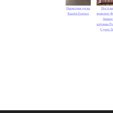
Паркетная доска
Постіль
Karelia Essence
комплект Ф
Акваре
клітинка Р
Супер Л