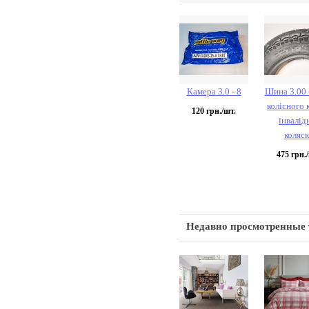
Камера 3.0 - 8
Шина 3.00 -
колісного 
120
грн./шт.
інвалід
коляс
475
грн./
Недавно просмотренные