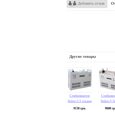
Добавить отзыв
От
Другие товары
Стабилизатор
Стабилиз
Volter-5.5 эталон
Volter-5,
9150
грн.
9600
гр