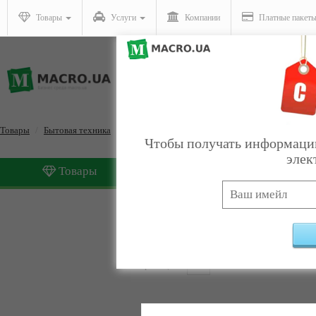
Товары
Услуги
Компании
Платные пакет
Товары
Бытовая техника
Для дома
Чтобы получать информацию
элек
Товары
Услуги
Для дома
Найдено:
23
Страницы:
1
2