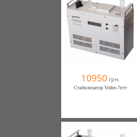
+38067 4454541
10950
грн.
Стабилизатор Volter-7птт
Стабилизаторы, стабилизатор -
ЭнергоГруп (Киев)
2 отзыв(а)
, 100% положительных
Компания верифицирована