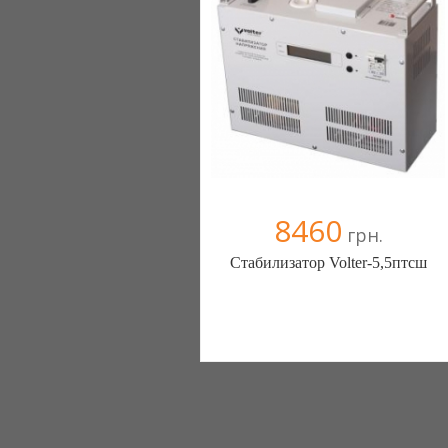
8460
грн.
Стабилизатор Volter-5,5птсш
Стабилизаторы, стабилизатор -
ЭнергоГруп (Киев)
2 отзыв(а)
, 100% положительных
Компания верифицирована
+38067 4454541