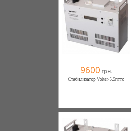
9600
грн.
Стабилизатор Volter-5,5пттc
Стабилизаторы, стабилизатор -
ЭнергоГруп (Киев)
2 отзыв(а)
, 100% положительных
Компания верифицирована
+38067 4454541