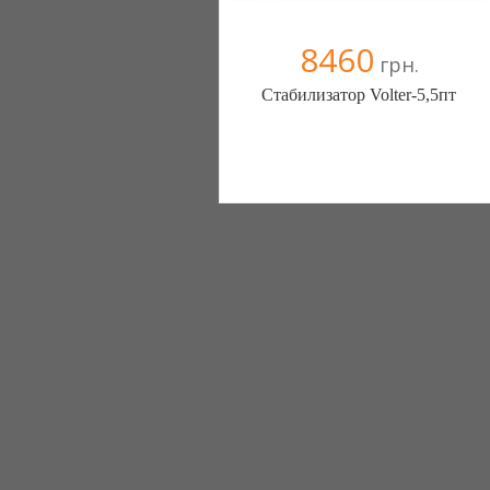
8460
грн.
Стабилизатор Volter-5,5пт
Стабилизаторы, стабилизатор -
ЭнергоГруп (Киев)
2 отзыв(а)
, 100% положительных
Компания верифицирована
+38067 4454541