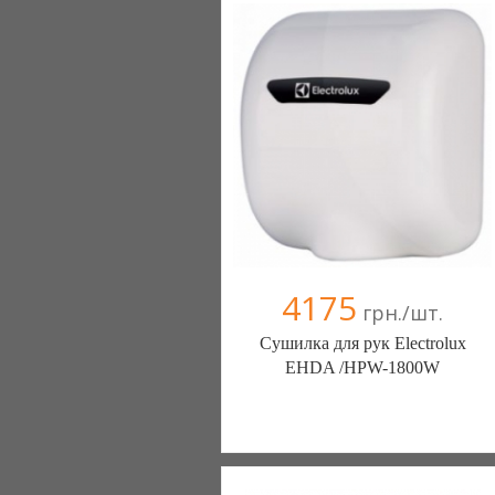
4175
грн./шт.
Сушилка для рук Electrolux
EHDA /HPW-1800W
ТД Фаворит (Запорожье)
050 6033570
050 5020019