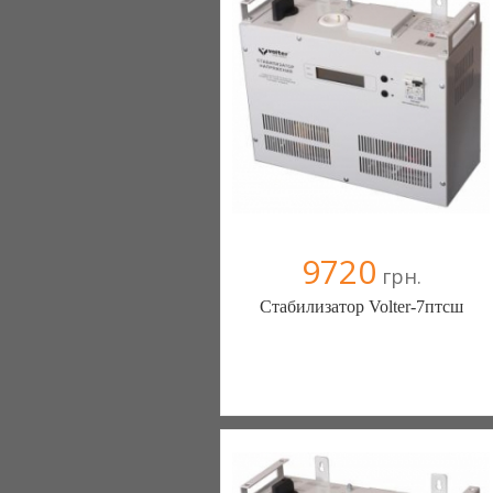
+38067 4454541
9720
грн.
Стабилизатор Volter-7птcш
Стабилизаторы, стабилизатор -
ЭнергоГруп (Киев)
2 отзыв(а)
, 100% положительных
Компания верифицирована
+38067 4454541