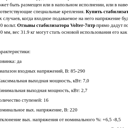
жет быть размещен или в напольном исполнении, или в наве
ответствующие специальные крепления.
Купить стабилизат
х случаев, когда входное подаваемое на него напряжение буд
0 вольт.
Отзывы стабилизатора Volter-7птр
прямо дадут по
0 мм, вес 31.9 кг могут стать основой использования его ка
рактеристики:
винка: да
апазон входных напряжений, В: 85-290
ксимальная выходная мощность, кВт: 7,0
нимальная выходная мощность, кВт: 2,7
личество ступеней: 16
минальное вых. напряжение, В: 220
клонение вых. напряжения от номинального %: +6,5 -8,5