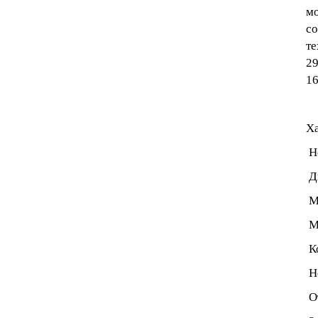
мо
со
те
29
16
Ха
Но
Ди
Ма
Ми
Ко
Но
От