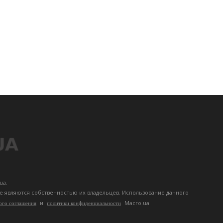
ua.
те являются собственностью их владельцев. Использование данного
и
Macro.ua
ого соглашения
политики конфиденциальности