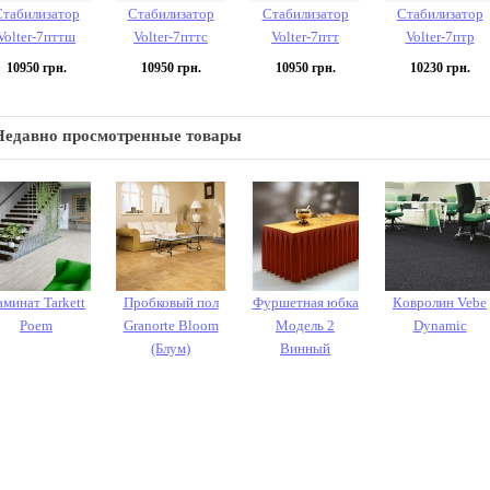
Стабилизатор
Стабилизатор
Стабилизатор
Стабилизатор
Volter-7пттш
Volter-7пттc
Volter-7птт
Volter-7птр
10950
грн.
10950
грн.
10950
грн.
10230
грн.
Недавно просмотренные товары
минат Tarkett
Пробковый пол
Фуршетная юбка
Кoврoлин Vebe
Poem
Granorte Bloom
Модель 2
Dynamic
(Блум)
Винный