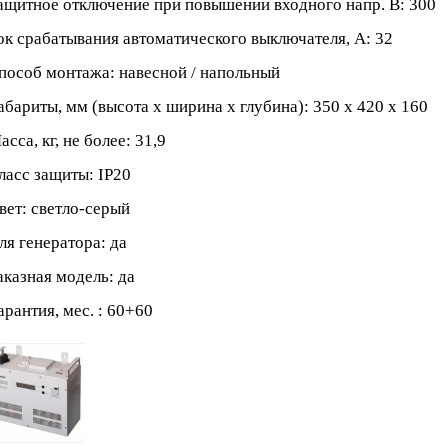
щитное отключение при повышении входного напр. В: 300
к срабатывания автоматического выключателя, А: 32
особ монтажа: навесной / напольный
бариты, мм (высота x ширина x глубина): 350 х 420 х 160
сса, кг, не более: 31,9
асс защиты: IP20
ет: светло-серый
я генератора: да
казная модель: да
рантия, мес. : 60+60