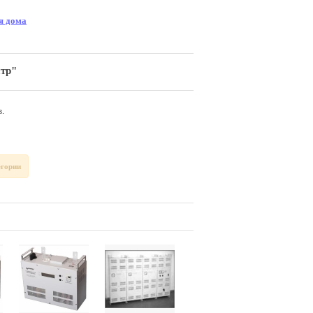
я дома
птр"
.
егории