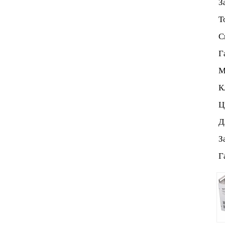
За
То
Сп
Га
Ма
Кл
Цв
Дл
За
Га