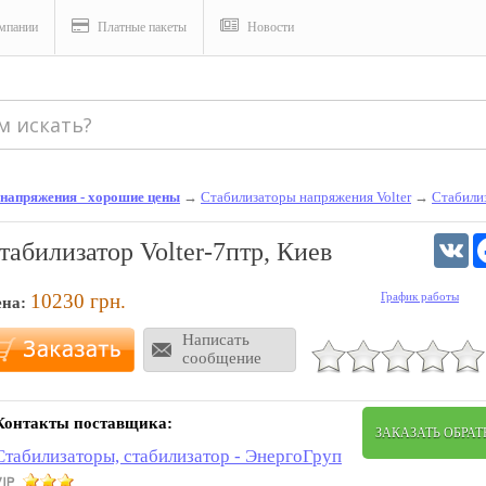
мпании
Платные пакеты
Новости
 напряжения - хорошие цены
→
Стабилизаторы напряжения Volter
→
Стабили
V
табилизатор Volter-7птр, Киев
10230
грн.
График работы
ена:
Написать
сообщение
Контакты поставщика:
ЗАКАЗАТЬ ОБРА
Стабилизаторы, стабилизатор - ЭнергоГруп