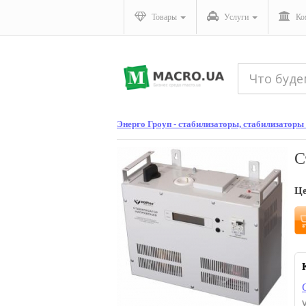
Товары
Услуги
Ко
Энерго Гроуп - стабилизаторы, стабилизаторы
С
Ц