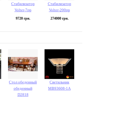
Стабилизатор
Стабилизатор
Volter-7пр
Volter-200пр
9720
грн.
274000
грн.
Стол обеденный
Светильник
обеденный
MB93608-1A
D2818