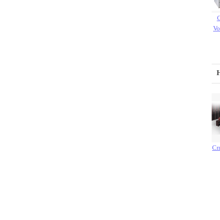
Vo
Сп