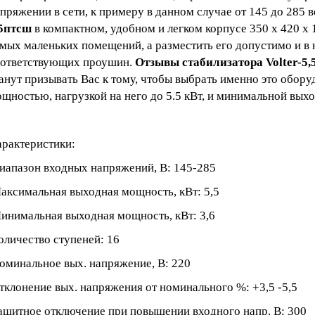
пряжении в сети, к примеру в данном случае от 145 до 285 в
,5птсш
в компактном, удобном и легком корпусе 350 х 420 х 
мых маленьких помещений, а разместить его допустимо и в 
оответствующих проушин.
Отзывы стабилизатора Volter-5
анут призывать Вас к тому, чтобы выбрать именно это обор
щностью, нагрузкой на него до 5.5 кВт, и минимальной вых
рактеристики:
апазон входных напряжений, В: 145-285
ксимальная выходная мощность, кВт: 5,5
нимальная выходная мощность, кВт: 3,6
личество ступеней: 16
минальное вых. напряжение, В: 220
клонение вых. напряжения от номинального %: +3,5 -5,5
щитное отключение при повышении входного напр. В: 300