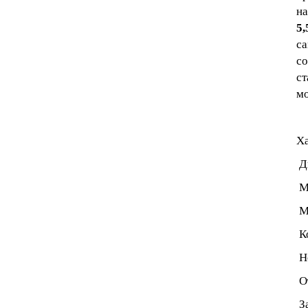
на
5
са
с
ст
мо
Ха
Ди
Ма
Ми
Ко
Но
От
За