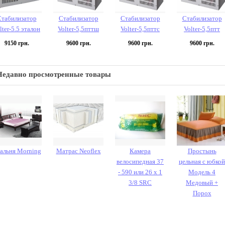
Стабилизатор
Стабилизатор
Стабилизатор
Стабилизатор
lter-5.5 эталон
Volter-5,5пттш
Volter-5,5пттc
Volter-5,5птт
9150
грн.
9600
грн.
9600
грн.
9600
грн.
Недавно просмотренные товары
альня Morning
Матрас Neoflex
Камера
Простынь
велосипедная 37
цельная с юбкой
- 590 или 26 х 1
Модель 4
3/8 SRC
Медовый +
Порох