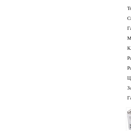
То
Сп
Га
Ма
Кл
Ра
Ра
Цв
За
Га