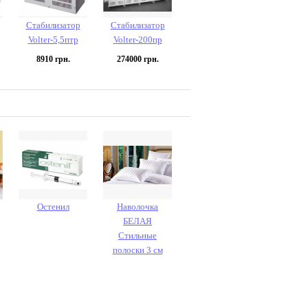
Стабилизатор
Стабилизатор
Volter-5,5птр
Volter-200пр
8910
грн.
274000
грн.
Остенил
Наволочка
БЕЛАЯ
Стильные
полоски 3 см