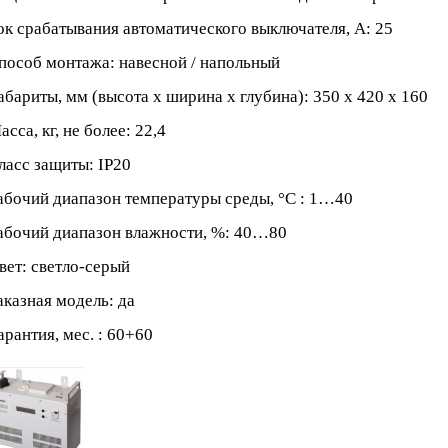
к срабатывания автоматического выключателя, А: 25
особ монтажа: навесной / напольный
бариты, мм (высота x ширина x глубина): 350 х 420 х 160
сса, кг, не более: 22,4
асс защиты: IP20
бочий диапазон температуры среды, °С : 1…40
бочий диапазон влажности, %: 40…80
ет: светло-серый
казная модель: да
рантия, мес. : 60+60