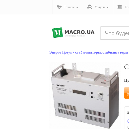
Товары
Услуги
Ко
Энерго Гроуп - стабилизаторы, стабилизаторы
С
Ц