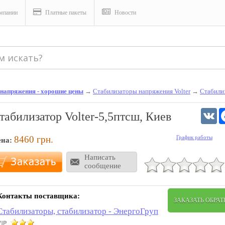
мпании
Платные пакеты
Новости
 напряжения - хорошие цены
→
Стабилизаторы напряжения Volter
→
Стабили
V
табилизатор Volter-5,5птсш, Киев
8460
грн.
График работы
ена:
Написать
сообщение
Контакты поставщика:
ЗАКАЗАТЬ ОБРА
Стабилизаторы, стабилизатор - ЭнергоГруп