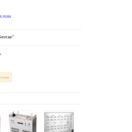
я дома
,5птсш"
.
егории