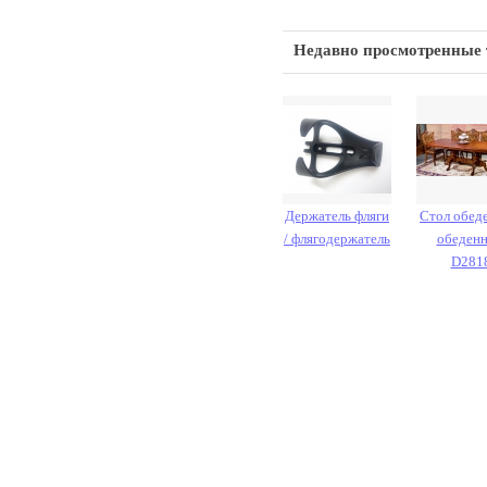
Недавно просмотренные
Держатель фляги
Стол обед
/ флягодержатель
обеден
D281