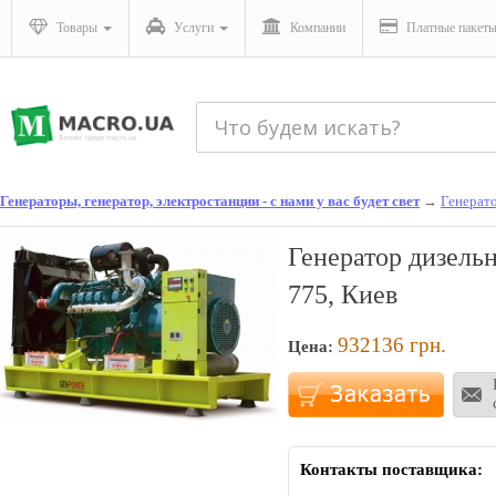
Товары
Услуги
Компании
Платные пакет
Генераторы, генератор, электростанции - с нами у вас будет свет
→
Генерат
Генератор дизел
775, Киев
932136
грн.
Цена:
Контакты поставщика: