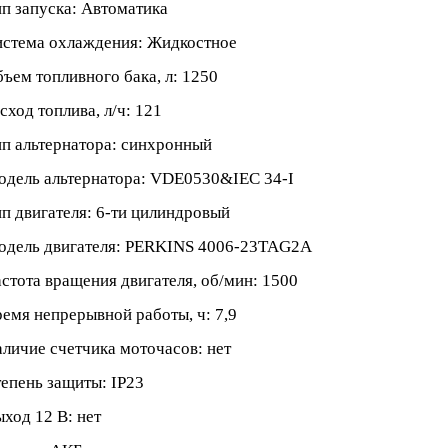
п запуска: Автоматика
стема охлаждения: Жидкостное
ъем топливного бака, л: 1250
сход топлива, л/ч: 121
п альтернатора: синхронный
дель альтернатора: VDE0530&IEC 34-I
п двигателя: 6-ти цилиндровый
одель двигателя: PERKINS 4006-23TAG2A
стота вращения двигателя, об/мин: 1500
емя непрерывной работы, ч: 7,9
личие счетчика моточасов: нет
епень защиты: IP23
ход 12 В: нет