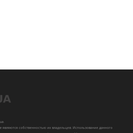
ua.
те являются собственностью их владельцев. Использование данного