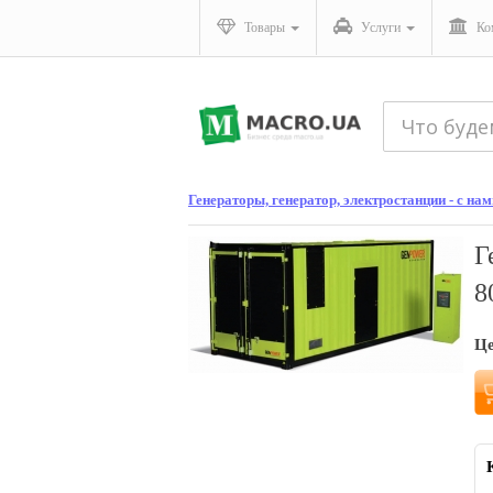
Товары
Услуги
Ко
Генераторы, генератор, электростанции - с нами
Г
8
Ц