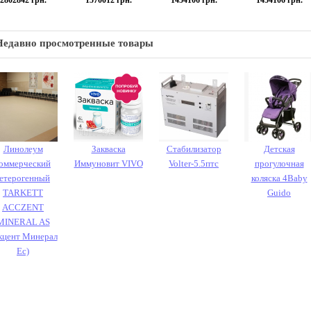
2802842
грн.
1570012
грн.
1454106
грн.
1454106
грн.
Недавно просмотренные товары
Линолеум
Закваска
Стабилизатор
Детская
оммерческий
Иммуновит VIVO
Volter-5.5птс
прогулочная
гетерогенный
коляска 4Baby
TARKETT
Guido
ACCZENT
MINERAL AS
кцент Минерал
Ес)