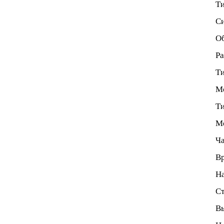
Ти
Си
Об
Ра
Ти
Мо
Ти
М
Ча
Вр
На
Ст
Вы