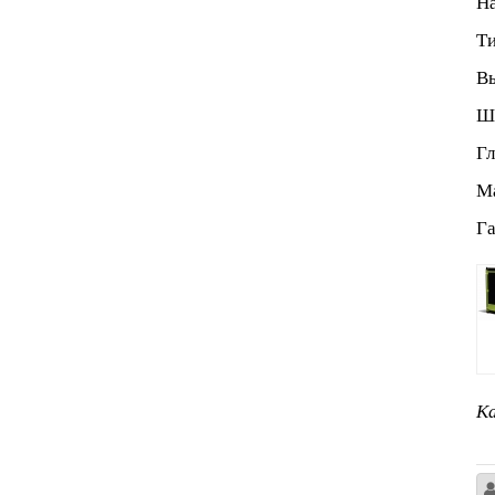
На
Ти
Вы
Ши
Гл
Ма
Га
Ка