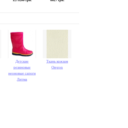
1279200
грн.
8627
грн.
Детские
Ткань кожзам
резиновые
Oregon
неоновые сапоги
Литма