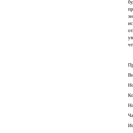
бу
пр
зн
ис
от
ув
чт
Пр
Ви
Но
Ко
На
Ча
И