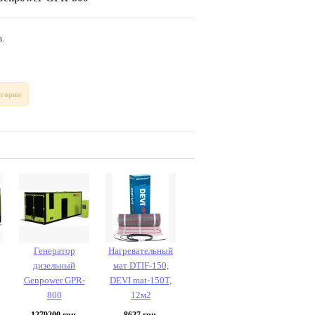
.
егории
Генератор
Нагревательный
дизельный
мат DTIF-150,
Genpower GPR-
DEVI mat-150T,
800
12м2