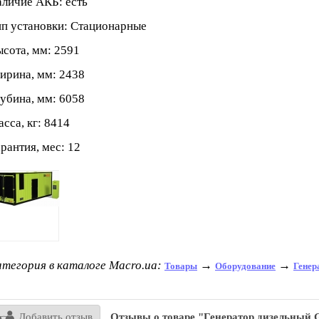
личие АКБ: есть
п установки: Стационарные
сота, мм: 2591
рина, мм: 2438
убина, мм: 6058
сса, кг: 8414
рантия, мес: 12
тегория в каталоге Macro.ua:
→
→
Товары
Оборудование
Генер
Добавить отзыв
Отзывы о товаре "Генератор дизельный 