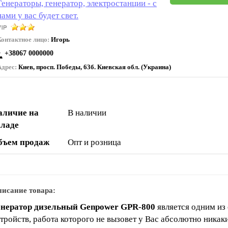
Генераторы, генератор, электростанции - с
нами у вас будет свет.
Контактное лицо:
Игорь
+38067 0000000
Адрес:
Киев, просп. Победы, 63б. Киевская обл. (Украина)
аличие на
В наличии
кладе
бъем продаж
Опт и розница
исание товара:
енератор дизельный Genpower GPR-800
является одним из
тройств, работа которого не вызовет у Вас абсолютно никак