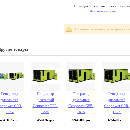
Пока для этого товара нет отзывов
Добавить отзыв
Нажмите, если товар в неверной кат
Другие товары
Генератор
Генератор
Генератор
Генератор
дизельный
дизельный
дизельный
дизельный
enpower GPR-
Genpower GPR-
Genpower GPR-
Genpower GPR-
2264
1880
1875
1875
4941853
грн.
3456136
грн.
3244500
грн.
3234400
грн.