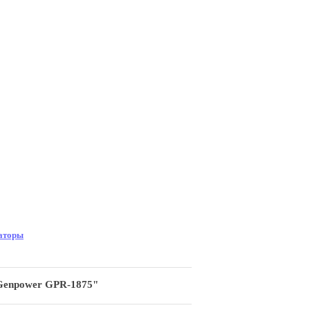
аторы
Genpower GPR-1875"