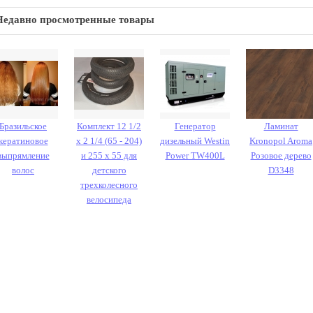
Недавно просмотренные товары
Бразильское
Комплект 12 1/2
Генератор
Ламинат
кератиновое
х 2 1/4 (65 - 204)
дизельный Westin
Kronopol Aroma
выпрямление
и 255 х 55 для
Power TW400L
Розовое дерево
волос
детского
D3348
трехколесного
велосипеда