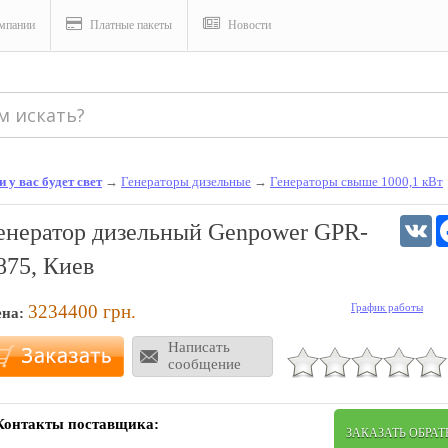
мпании
Платные пакеты
Новости
 у вас будет свет
→
Генераторы дизельные
→
Генераторы свыше 1000,1 кВт
V
енератор дизельный Genpower GPR-
875, Киев
3234400
грн.
График работы
ена:
Написать
сообщение
Контакты поставщика:
ЗАКАЗАТЬ ОБРА