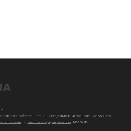
ua.
те являются собственностью их владельцев. Использование данного
и
Macro.ua
ого соглашения
политики конфиденциальности