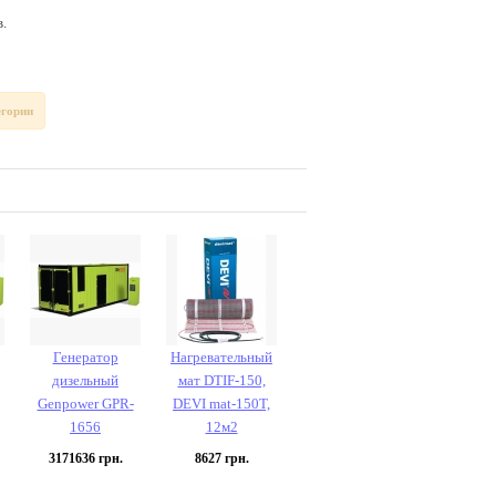
.
егории
Генератор
Нагревательный
дизельный
мат DTIF-150,
Genpower GPR-
DEVI mat-150T,
1656
12м2
3171636
грн.
8627
грн.