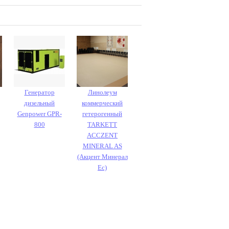
Генератор
Линолеум
дизельный
коммерческий
Genpower GPR-
гетерогенный
800
TARKETT
ACCZENT
MINERAL AS
(Акцент Минерал
Ес)