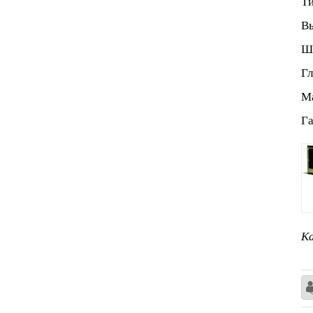
Ти
Вы
Ши
Гл
Ма
Га
Ка