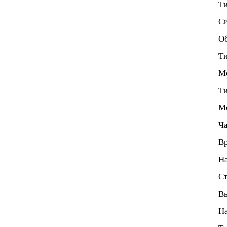
Ти
Си
Об
Ти
Мо
Ти
М
Ча
Вр
На
Ст
Вы
На