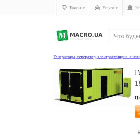
Товары
Услуги
Ко
Генераторы, генератор, электростанции - с нами
Г
1
Ц