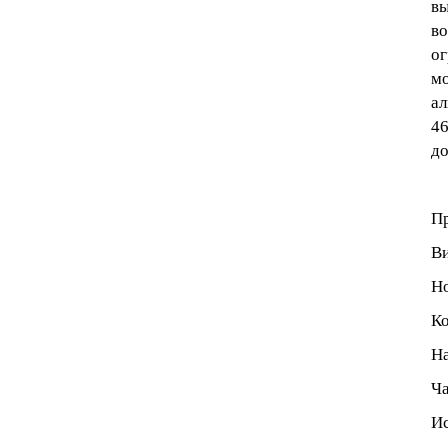
вы
во
ог
м
ал
46
до
Пр
Ви
Но
Ко
На
Ча
И