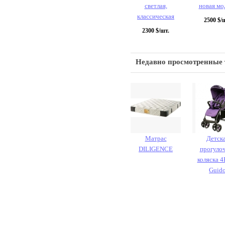
светлая,
новая мо
классическая
2500
$/ш
2300
$/шт.
Недавно просмотренные
Матрас
Детск
DILIGENCE
прогуло
коляска 
Guid