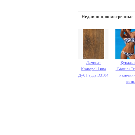
Недавно просмотренные
Ламинат
Купальн
Kronopol Luna
"Biquini Tri
Дуб Гарда D3104
наличии 
розн.