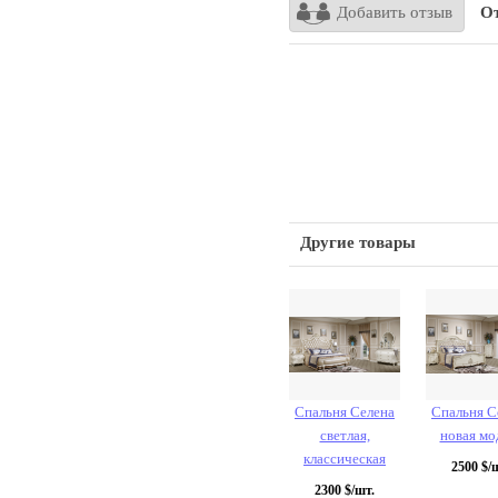
Добавить отзыв
От
Другие товары
Спальня Селена
Спальня С
светлая,
новая мо
классическая
2500
$/ш
2300
$/шт.