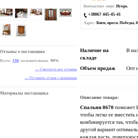
Контактное лицо:
Игорь
+38067 445-45-41
Адрес:
Киев, просп. Победы, 6
Наличие на
В на
Отзывы о поставщике
складе
Всего:
330
, положительных:
99%
Объем продаж
Опт 
→ Смотреть все отзывы
→ Оставить отзыв о компании
Материалы поставщика
Описание товара:
Спальня 8670
поможет В
чтобы легко ее вместить
комбинируется так, чтобы
другой вариант оптимал
каждая часть, поверхнос