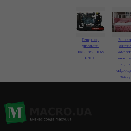
Генератор
Бортик
дизельный
ліжечко
HIMOINSA HDW-
комплект
670 T5
конверт
ковдрою
спідниц
кольор