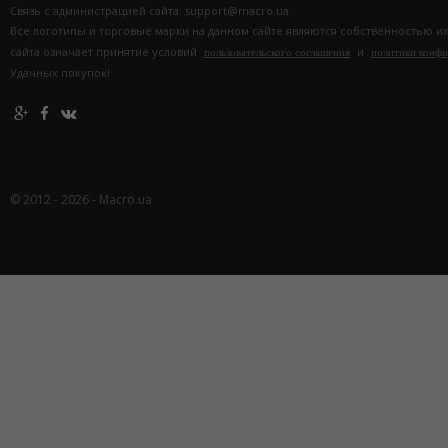
Связь с администрацией сайта: support@macro.ua.
Все логотипы и торговые марки на данном сайте являются собственностью и
сайта означает принятие условий
и
пользовательского соглашения
политики конф
Удачных покупок!
© 2012 - 2026 - Macro.ua