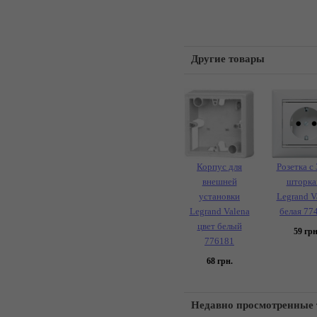
Другие товары
Корпус для
Розетка с 
внешней
шторка
установки
Legrand V
Legrand Valena
белая 77
цвет белый
59
грн
776181
68
грн.
Недавно просмотренные