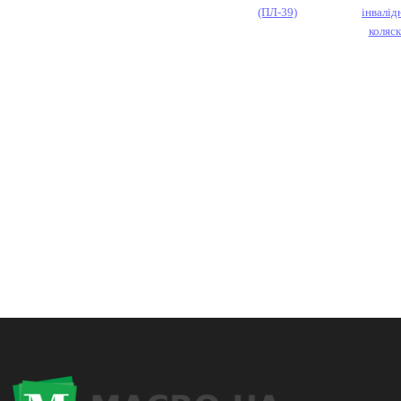
(ПЛ-39)
інвалід
коляс