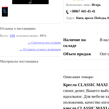
Контактное лицо:
Игорь
+38067 445-45-41
Адрес:
Киев, просп. Победы, 6
Отзывы о поставщике
Всего:
330
, положительных:
99%
Наличие на
В на
→ Смотреть все отзывы
складе
→ Оставить отзыв о компании
Объем продаж
Опт 
Материалы поставщика
Описание товара:
Кресло CLASSIC MAXI 
своих денег, Вашего выб
идеальное. Для мебели х
положения, качество изг
кресло CLASSIC MAXI 