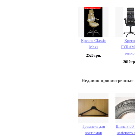
Кресло Classic
Кресл
Maxi
PYRAM
темно
2520
грн.
2610
гр
Недавно просмотренные
Тремпель для
Шина 3.00 -
костюмов
колісного 