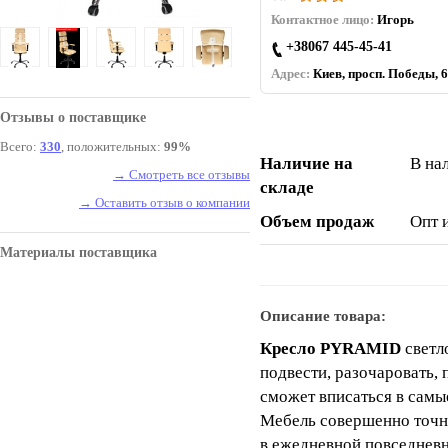
Контактное лицо:
Игорь
+38067 445-45-41
Адрес:
Киев, просп. Победы, 6
Отзывы о поставщике
Всего:
330
, положительных:
99%
Наличие на
В на
→ Смотреть все отзывы
складе
→ Оставить отзыв о компании
Объем продаж
Опт 
Материалы поставщика
Описание товара:
Кресло PYRAMID
светл
подвести, разочаровать, 
сможет вписаться в самые
Мебель совершенно точно
в ежедневной повседнев