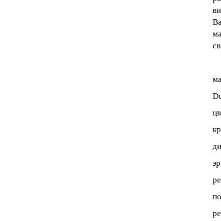
ви
Ва
ма
св
ма
Du
цв
кр
ди
эр
ре
по
ре