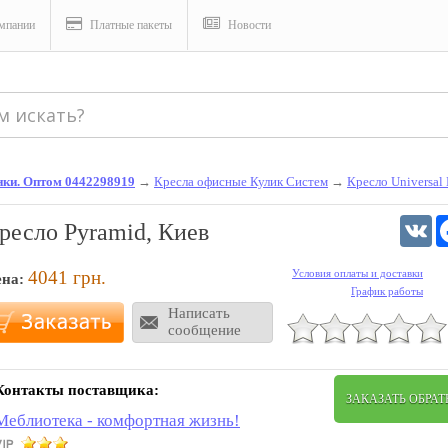
мпании
Платные пакеты
Новости
енки. Оптом 0442298919
→
Кресла офисные Кулик Систем
→
Кресло Universal 
V
ресло Pyramid, Киев
4041
грн.
Условия оплаты и доставки
ена:
График работы
Написать
сообщение
Контакты поставщика:
ЗАКАЗАТЬ ОБРА
Меблиотека - комфортная жизнь!