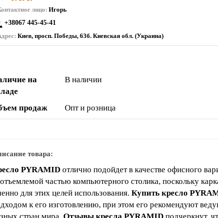
Контактное лицо:
Игорь
+38067 445-45-41
Адрес:
Киев, просп. Победы, 63б. Киевская обл. (Украина)
аличие на
В наличии
кладе
бъем продаж
Опт и розница
исание товара:
ресло PYRAMID
отлично подойдет в качестве офисного вари
отъемлемой частью компьютерного столика, поскольку карк
енно для этих целей использования.
Купить кресло PYRA
дходом к его изготовлению, при этом его рекомендуют вед
зных стран мира.
Отзывы кресла PYRAMID
подчеркнут, ч