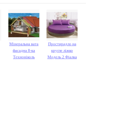
Мінеральна вата
Простирадло на
фасадна 8-ка
кругле ліжко
Техноніколь
Модель 2 Фіалка