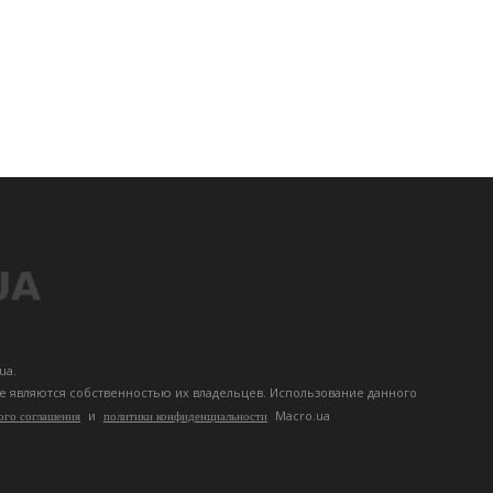
ua.
те являются собственностью их владельцев. Использование данного
и
Macro.ua
ого соглашения
политики конфиденциальности