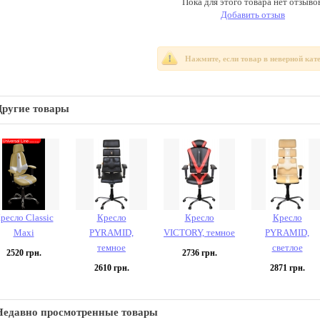
Пока для этого товара нет отзывов
Добавить отзыв
Нажмите, если товар в неверной кат
Другие товары
ресло Classic
Кресло
Кресло
Кресло
Maxi
PYRAMID,
VICTORY, темное
PYRAMID,
темное
светлое
2520
грн.
2736
грн.
2610
грн.
2871
грн.
Недавно просмотренные товары