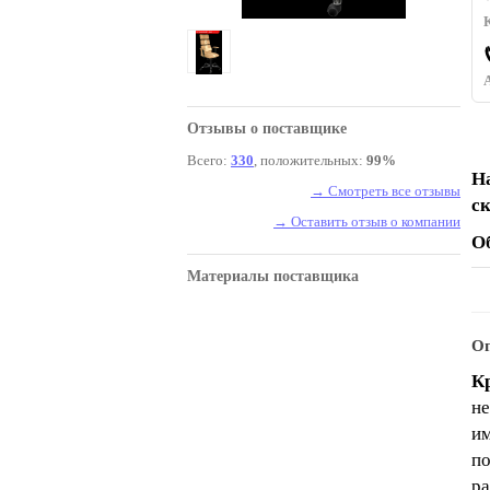
Отзывы о поставщике
Всего:
330
, положительных:
99%
Н
→ Смотреть все отзывы
с
→ Оставить отзыв о компании
О
Материалы поставщика
Оп
К
не
им
по
ра