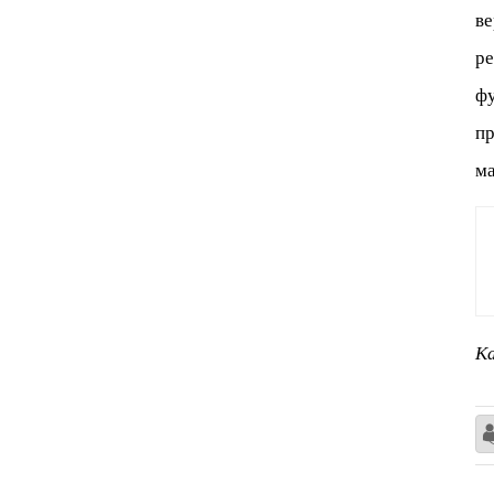
ве
ре
фу
пр
ма
Ка