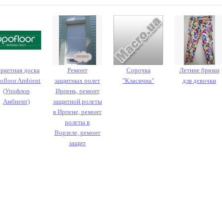
ркетная доска
Ремонт
Сорочка
Летние брюки
ofloor Ambient
защитных ролет
"Класична"
для девочки
(Упофлор
Ирпень, ремонт
Амбиент)
защитной ролеты
в Ирпене, ремонт
ролеты в
Ворзеле, ремонт
защит