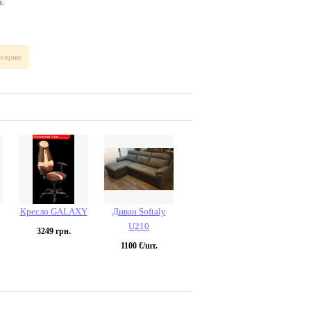
.
егории
Кресло GALAXY
Диван Softaly
U210
3249
грн.
1100
€/шт.