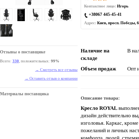
Контактное лицо:
Игорь
+38067 445-45-41
Адрес:
Киев, просп. Победы, 6
Наличие на
В на
Отзывы о поставщике
складе
Всего:
330
, положительных:
99%
Объем продаж
Опт 
→ Смотреть все отзывы
→ Оставить отзыв о компании
Материалы поставщика
Описание товара:
Кресло ROYAL
выполнен
дизайн действительно вы
изголовья. Каркас, кром
пожеланий и личных нас
комфорта, людей, стремя